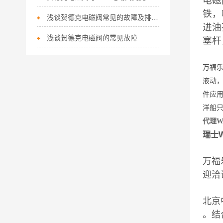
电磁
铁，
浅谈贺德克电磁阀常见的故障及排除方法
进油
浅谈贺德克电磁阀的常见故障
塞杆
万福乐
液动
件应
洋船只
代理W
瑞士W
万福
迎洽
北京
。结