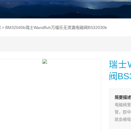
阀
> BM32040b瑞士Wandfluh万福乐无泄漏电磁阀BS32030b
瑞士W
阀BS
简要描述
电磁阀里
管，腔中
就会被吸
孔，而进