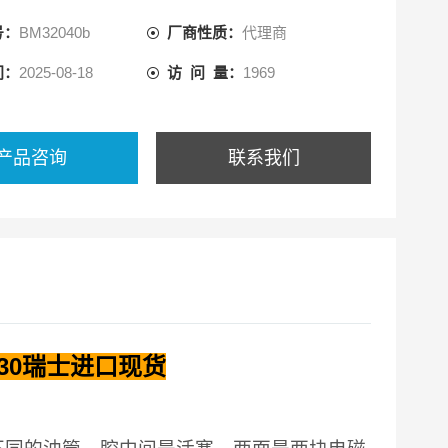
来推动油缸的活塞，活塞又带动活塞杆，活塞杆带动机械
号：
BM32040b
厂商性质：
代理商
间：
2025-08-18
访 问 量：
1969
产品咨询
联系我们
230瑞士进口现货