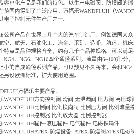
及客户化产品是我们的特色。以生产电磁阀，防爆阀的瑞士
范围内得到了广泛应用。万福乐WANDFLUH（WANDFLUHHy
其电子控制元件生产厂之一。
该公司产品在世界上几个大的汽车制造厂，例如德国大众
航空、航天、石油化工、冶金、采矿、造船、航运、机床
个特点是品种规格齐全，约有几千个品种规格。可以满足
3、NG4、NG6、NG10四个通径系列，流量由6~100升/分
上小的自成通径系列产品，可以预见不久将来，会和NG4一
还另设欧洲标准，扩大使用范围。
NDFLUH万福乐主要产品：
乐WANDFLUH方向控制阀:滑阀 无泄漏阀 压力阀 高压球
乐WANDFLUH比例阀:比例换向阀 比例压力阀 比例流量
乐WANDFLUH控制器:比例放大器 比例控制器
乐WANDFLUH输件:液压输件 电气输件 电磁铁输件
WANDFLUHATEX-防爆设备: ATEX-防爆阀ATEX电磁