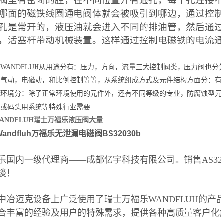
阀里有密闭的腔，在不同位置开有通孔，每个孔连接
哪面的磁铁线圈通电阀体就会被吸引到哪边，通过控
孔是常开的，液压油就会进入不同的排油管，然后通
，活塞杆带动机械装置。这样通过控制电磁铁的电流
WANDFLUH从用途分有：压力，方向，流量三大控制阀类，压力阀也
，气动，电磁动，和比例控制等等，从系统组成方式及元件结构方面分：
用环境分：除了正常环境使用的元件外，还有不同等级的专业，防腐蚀型
或码头用系统等特殊行业需要.
ANDFLUH瑞士万福乐液压阀大量
andfluh万福乐无泄漏电磁阀BS32030b
乐国内一级代理商——成都亿宇科技有限公司。销售AS320
谈！
中冶迈克设备上广泛使用了瑞士万福乐WANDFLUH的产品，
合丰富的经验及用户的特殊需求，提供各种高质量客户化