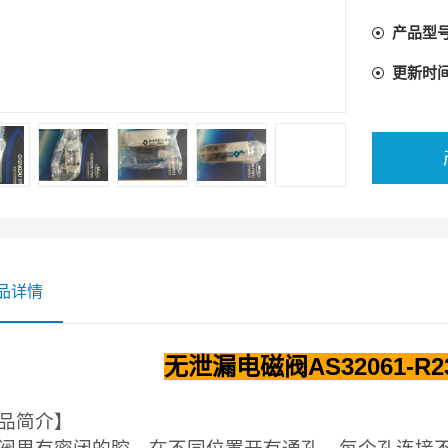
油的压力
产品型
装置。
更新时
品详情
无泄漏电磁阀AS32061-R
品简介】