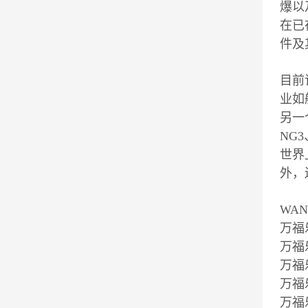
爆以
在已在
件及
目前
业如
另一
NG
世界
外，
WA
万福
万福
万福
万福
万福乐