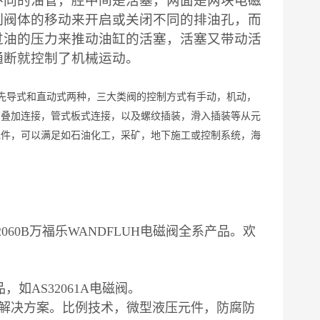
不同的油管，腔中间是活塞，两面是两块电磁
制阀体的移动来开启或关闭不同的排油孔，而
过油的压力来推动油缸的活塞，活塞又带动活
通断就控制了机械运动。
分先导式和直动式两种，三大类阀的控制方式有手动，机动，
有叠加连接，管式板式连接，以及螺纹插装，滑入插装等从元
元件，可以满足如石油化工，采矿，地下施工或控制系统，海
60B万福乐WANDFLUH电磁阀全系产品。欢
如AS32061A电磁阀。
解决方案。比例技术，微型液压元件，防腐防