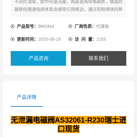
不同的油管，腔中间是活塞，两面是两块电磁铁，哪面的
磁铁线圈通电阀体就会被吸引到哪边，通过控制阀体的移
动来开启或关闭不同的排油孔，而进油孔是常开的，液压
油就会进入不同的排油管，然后通过油的压力来推动油缸
产品型号：
BM3404
厂商性质：
代理商
的活塞，活塞又带动活塞杆，活塞杆带动机械装置。
更新时间：
2025-08-18
访 问 量：
2255
产品咨询
联系我们
产品详情
无泄漏电磁阀AS32061-R230瑞士进
口现货