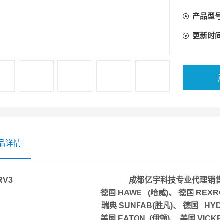
产品型
更新时
品详情
DERV3 成都亿宇科技专业代理销售
德国 HAWE (哈威)、 德国 RE
瑞典 SUNFAB(胜凡)、 德国 H
美国 EATON (伊顿)、 美国 VIC