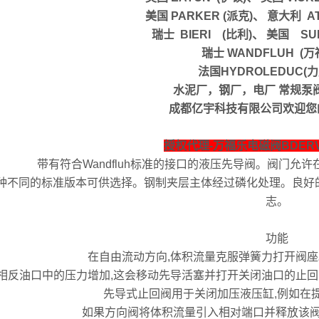
美国 PARKER (派克)、 意大利 
瑞士 BIERI (比利)、 美国 SU
瑞士 WANDFLUH (万
法国HYDROLEDUC(
水泥厂，钢厂，电厂 常规泵
成都亿宇科技有限公司欢迎您
授权代理-万福乐电磁阀BDER
带有符合Wandfluh标准的接口的液压先导阀。阀门允
3种不同的标准版本可供选择。钢制夹层主体经过磷化处理。良好
志。
功能
在自由流动方向,体积流量克服弹簧力打开阀
相反油口中的压力增加,这会移动先导活塞并打开关闭油口的止
先导式止回阀用于关闭加压液压缸,例如在
如果方向阀将体积流量引入相对端口并释放该阀