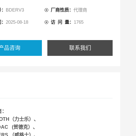
号：
BDERV3
厂商性质：
代理商
间：
2025-08-18
访 问 量：
1765
产品咨询
联系我们
：
XROTH（力士乐）、
YDAC (贺德克）、
KERS （威格士）、