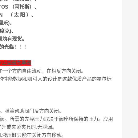
ATOS （阿托斯）、
N （ 太 阳 ）、
福乐)、
力度克)、
阀均有现货。
的光临！！！
V止回阀先导阀
许在一个方向自由流动，在相反方向关闭。
的性能数据和吸引人的设计是这款优质产品的霍尔标
座。弹簧帮助阀门反方向关闭。
回阀。所需的先导压力取决于阀座所保持的压力。应用
提升或夹紧夹具时,无泄漏。
,液压缸只能在关闭方向移动。