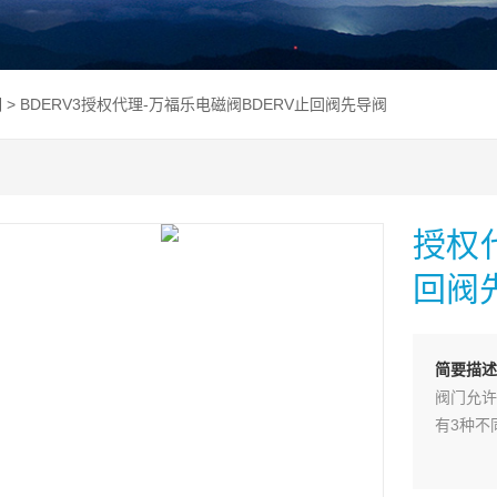
阀
> BDERV3授权代理-万福乐电磁阀BDERV止回阀先导阀
授权
回阀
简要描述
阀门允许
有3种不