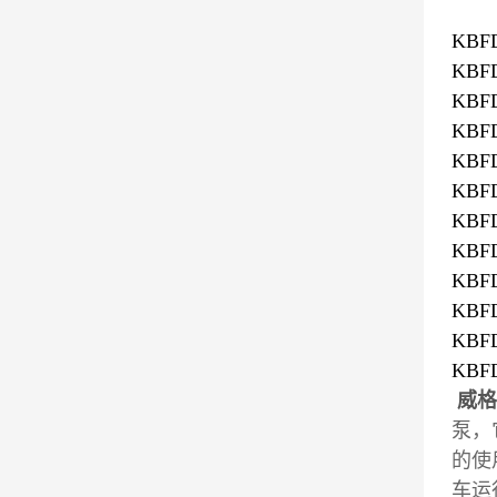
KBFD
KBFD
KBFD
KBFD
KBFD
KBFD
KBFD
KBFD
KBFD
KBFD
KBFD
KBFD
威格
泵，
的使
车运