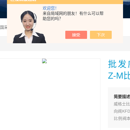
欢迎您！
来自局域网的朋友！有什么可以帮
助您的吗？
美国采购批发威格士KFDG4V-3-33C20N-Z-M比例阀
批发威
Z-M
简要描述
威格士比例
向阀KFDG
比例阀本阀
Z-M-U