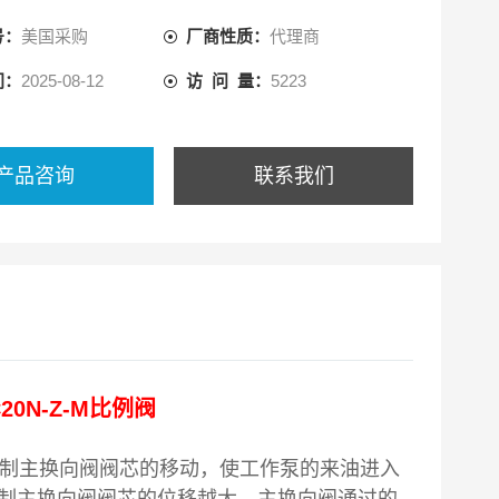
号：
美国采购
厂商性质：
代理商
间：
2025-08-12
访 问 量：
5223
产品咨询
联系我们
C20N-Z-M比例阀
制主换向阀阀芯的移动，使工作泵的来油进入