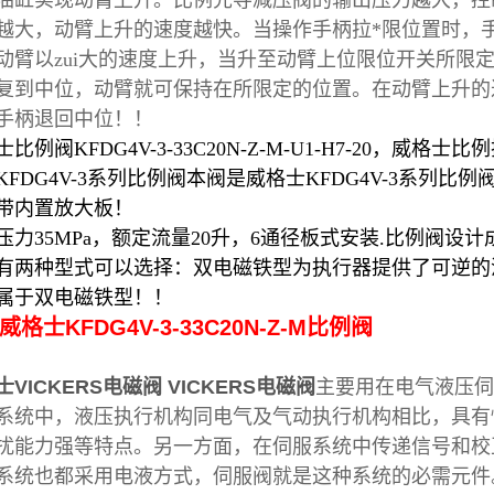
油缸实现动臂上升。比例先导减压阀的输出压力越大，控
越大，动臂上升的速度越快。当操作手柄拉*限位置时，
动臂以zui大的速度上升，当升至动臂上位限位开关所限
复到中位，动臂就可保持在所限定的位置。在动臂上升的
手柄退回中位！！
比例阀KFDG4V-3-33C20N-Z-M-U1-H7-20，威格士比例换向
FDG4V-3系列比例阀本阀是威格士KFDG4V-3系列比例阀KFDG
带内置放大板！
压力35MPa，额定流量20升，6通径板式安装.比例阀
有两种型式可以选择：双电磁铁型为执行器提供了可逆的
属于双电磁铁型！！
威格士KFDG4V-3-33C20N-Z-M比例阀
士VICKERS电磁阀
VICKERS电磁阀
主要用在电气液压伺
系统中，液压执行机构同电气及气动执行机构相比，具有
扰能力强等特点。另一方面，在伺服系统中传递信号和校
系统也都采用电液方式，伺服阀就是这种系统的必需元件