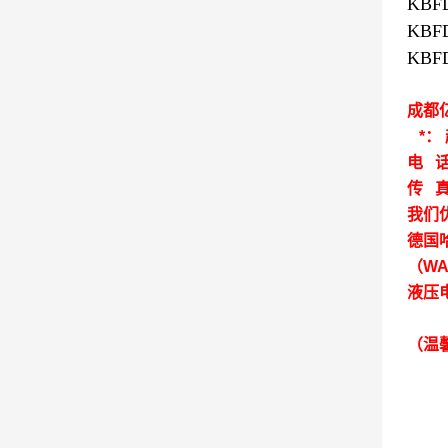
KBFD
KBFD
KBFD
成都
*：
电 话：
传 真：
我们
德国
（W
液压
（温