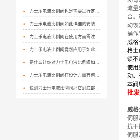
动臂
流量
力士乐电液比例阀也是需要进行定期的维护保养
合。
力士乐电液比例阀如此详细的安装指南，您竟然不知道？
动恢
操作
力士乐电液比例阀在使用方面需注意以下事项
威格士
力士乐电液比例阀竟然应用于如此广泛的领域
格士K
馈不
是什么让你对力士乐电液比例阀如此看好！
使用
力士乐电液比例阀在设计方面有何优势呢？
动。
本阀
说到力士乐电液比例阀那它到底都有哪些优势呢？
批发
威格
伺服
抗干
伺服