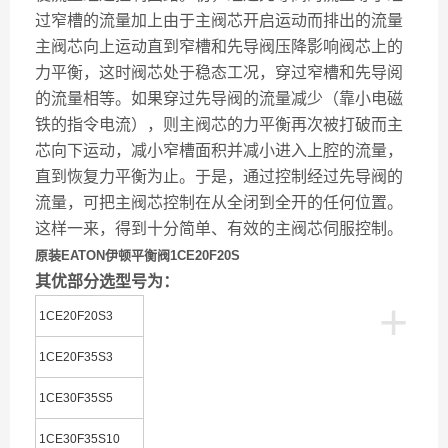
过窄槽的流量加上由于主阀芯开启运动而排出的流量
主阀芯向上运动直到窄槽和先导阀压降影响阀芯上的
力平衡，这时阀芯处于稳态工况，穿过窄槽和先导阅
的流量相等。如果穿过先导阀的流量减少（靠小电磁
铁的指令电流），则主阀芯的力平衡再次被打破而主
芯向下运动，减小窄槽面积并减小进入上腔的流量，
直到恢复力平衡为止。于是，通过控制经过先导阀的
流量，可把主阀芯控制在从全闭到全开的任何位置。
这样一来，得到十分简单、有效的主阀芯伺服控制。
原装EATON伊顿平衡阀1CE20F20S
其优部分选型号为：
+
1CE20F20S3
1CE20F35S3
1CE30F35S5
1CE30F35S10