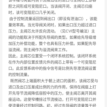
该窄槽与阅套内惻节流棱边在的进口与主阀芯上部容
腔之间形成可变阻尼口。当该阀开闭、主阀芯归座
时，该可变阻尼口几乎关闭。
由于控制流量返回到阀出口（即没有泄油口），该能
量效率高。当光导阀关闭时，如果出口压力超过进口
压力，主阀芯允许反向流动。（见CVI型号编法）主
阀的功能取决于所配先导阀的类型。如果给先导级增
加压力补偿功能，整个也具有压力补偿。如果配先导
溢流阀，则主阀作为溢流阀来工作。
因此，主阀芯位置受一个闭环系统控制。该闭环系统
在作为内部位置反馈元件的阀芯上带有一个可变阻尼
口。此反馈系统中的指令信号是比例先导澄流阀设置
的控制流量。
既然阀芯上端面积大于朝上进口的面积，该阀芯受与
进口及出口压差成比例的力的作用，保持在阀座上打
开先导节流阀降低容腔中的压力，使主阀芯离开其阀
座运动。这使窄槽掠过节流棱边，打开可变阻尼口并
使流量经过控制回路。初，经过先导阀的流量等于经