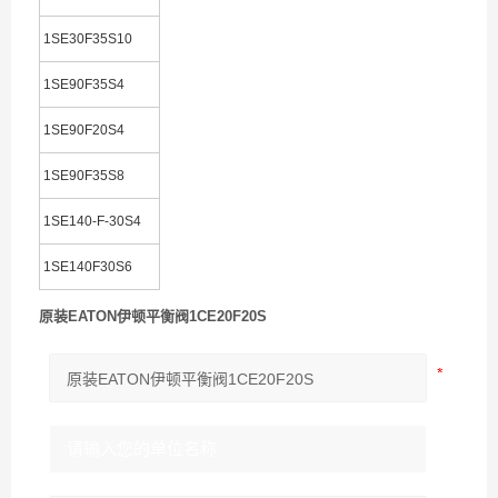
1SE30F35S10
1SE90F35S4
1SE90F20S4
1SE90F35S8
1SE140-F-30S4
1SE140F30S6
原装EATON伊顿平衡阀1CE20F20S