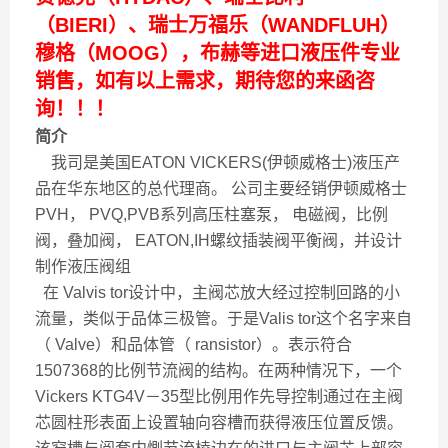
（BIERI）、瑞士万福乐（WANDFLUH）
穆格（MOOG），布赫等进口液压件专业
销售，如有以上需求，期待您的来函咨
询！！！
简介
我司是美国EATON VICKERS(伊顿威格士)液压产
品在华东地区的总代理商。 公司主要经销伊顿威格士
PVH， PVQ,PVB系列高压柱塞泵， 电磁阀，比例
阀，叠加阀， EATON,IH螺纹插装阀平衡阀，并设计
制作液压阀组
在 Valvis tor设计中，主阀芯放大经过控制回路的小
流量，类似于品体三极管。于是Valis tor这个名字来自
（ Valve）和品体管（ ransistor）。表示符合
1507368的比例节流阀的结构。在两种情况下，一个
Vickers KTG4V－35型比例用作先导控制通过在主阀
芯圆柱形表面上设置轴向容槽而获得液压位置反馈。