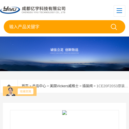
首页
>
产品中心
>
美国Vickers威格士
>
插装阀
> 1CE20F20S3原装EATON伊顿平衡阀1CE20F20S