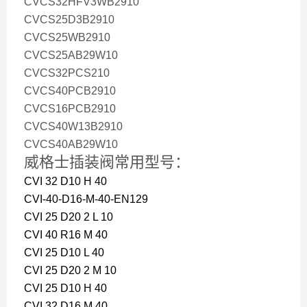
CVCS32HFV3WB2910
CVCS25D3B2910
CVCS25WB2910
CVCS25AB29W10
CVCS32PCS210
CVCS40PCB2910
CVCS16PCB2910
CVCS40W13B2910
CVCS40AB29W10
威格士插装阀常用型号：
CVI 32 D10 H 40
CVI-40-D16-M-40-EN129
CVI 25 D20 2 L 10
CVI 40 R16 M 40
CVI 25 D10 L 40
CVI 25 D20 2 M 10
CVI 25 D10 H 40
CVI 32 D16 M 40