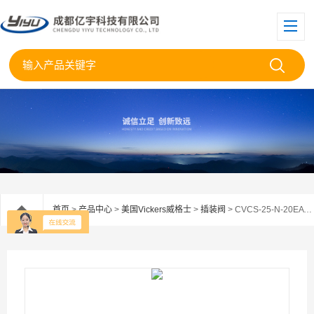
首页
>
产品中心
>
美国Vickers威格士
>
插装阀
> CVCS-25-N-20EATON威格士阀盖板CVCS-25-N-2 现货