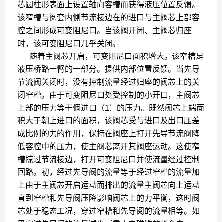
芯圆柱形表面上设置轴向容槽而获得液压位置反馈。
该窄槽与阅套内惻节流棱边在的进口与主阀芯上部容
腔之间形成可变阻尼口。当该阀开闭、主阀芯归座
时，该可变阻尼口几乎关闭。
随着主阀芯开启，可变阻尼口面积增大。该窄槽是
液压桥路一臂的一部分。提供内部位置反馈。当先导
节流阀关闭时，没有控制流量经过归座的阀芯上的关
闭窄槽。由于可变阻尼口处受控制的小开口，主阀芯
上部的压力等于個进口（1）的压力。既然阀芯上端面
积大于朝上进口的面积，该阀芯受与进口及出口压差
成比例的力的作用，保持在阀座上打开先导节流阀降
低容腔中的压力，使主阀芯离开其阀座运动。这使窄
槽掠过节流棱边，打开可变阻尼口并使流量经过控制
回路。初，经过先导阀的流量等于经过窄槽的流量加
上由于主阀芯开启运动而排出的流量主阀芯向上运动
直到窄槽和先导阀压降影响阀芯上的力平衡，这时阀
芯处于稳态工况，穿过窄槽和先导阅的流量相等。如