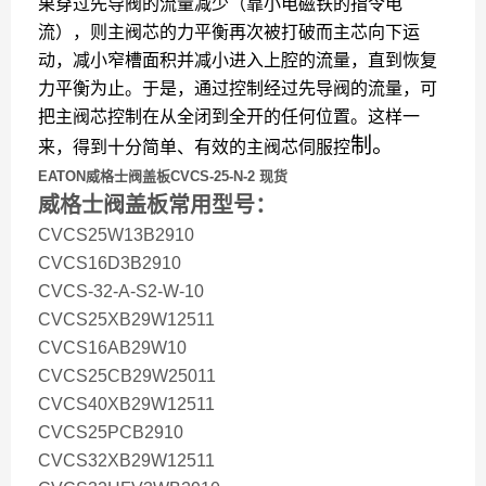
果穿过先导阀的流量减少（靠小电磁铁的指令电
流），则主阀芯的力平衡再次被打破而主芯向下运
动，减小窄槽面积并减小进入上腔的流量，直到恢复
力平衡为止。于是，通过控制经过先导阀的流量，可
把主阀芯控制在从全闭到全开的任何位置。这样一
制。
来，得到十分简单、有效的主阀芯伺服控
EATON威格士阀盖板CVCS-25-N-2 现货
威格士阀盖板常用型号：
CVCS25W13B2910
CVCS16D3B2910
CVCS-32-A-S2-W-10
CVCS25XB29W12511
CVCS16AB29W10
CVCS25CB29W25011
CVCS40XB29W12511
CVCS25PCB2910
CVCS32XB29W12511