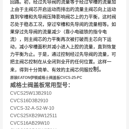
回路。初，经过先导阀的流量等于经过窄槽的流量加
上由于主阀芯开启运动而排出的流量主阀芯向上运动
直到窄槽和先导阀压降影响阀芯上的力平衡，这时阀
芯处于稳态工况，穿过窄槽和先导阅的流量相等。如
果穿过先导阀的流量减少（靠小电磁铁的指令电
流），则主阀芯的力平衡再次被打破而主芯向下运
动，减小窄槽面积并减小进入上腔的流量，直到恢复
力平衡为止。于是，通过控制经过先导阀的流量，可
把主阀芯控制在从全闭到全开的任何位置。这样一
制。
来，得到十分简单、有效的主阀芯伺服控
原装EATON伊顿威格士阀盖板CVCS-25-PC
威格士阀盖板常用型号：
CVCS25W13B2910
CVCS16D3B2910
CVCS-32-A-S2-W-10
CVCS25XB29W12511
CVCS16AB29W10