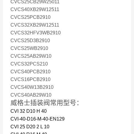
CVCS25CB29W25011
CVCS40XB29W12511
CVCS25PCB2910
CVCS32XB29W12511
CVCS32HFV3WB2910
CVCS25D3B2910
CVCS25WB2910
CVCS25AB29W10
CVCS32PCS210
CVCS40PCB2910
CVCS16PCB2910
CVCS40W13B2910
CVCS40AB29W10
威格士插装阀常用型号：
CVI 32 D10 H 40
CVI-40-D16-M-40-EN129
CVI 25 D20 2 L 10