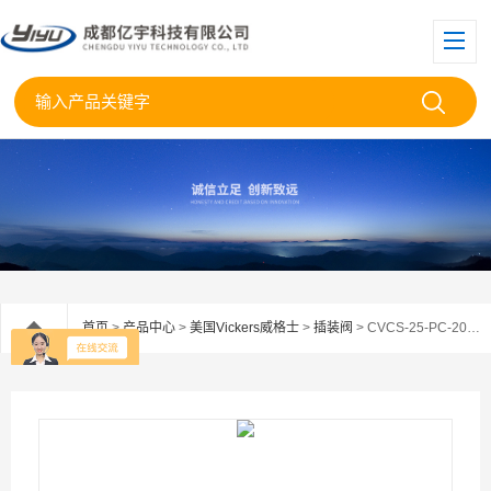
首页
>
产品中心
>
美国Vickers威格士
>
插装阀
> CVCS-25-PC-20原装EATON伊顿威格士阀盖板CVCS-25-PC