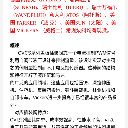
（SUNFAB)、瑞士比利（BIERI）、瑞士万福乐
（WANDFLUH）意大利 ATOS（阿托斯）、美
国 PARKER （派 克）、美国SUN（太阳）、美
国 VICKERS （威格士）常规泵阀均有现货。
概述
CVCS系列盖板插装阀靠一个电流控制PWM信号
利用自调节液压设计来控制流量，该设计实现对主阀
芯的伺服型控制而不用电反馈传感器。这种阀的结构
和特征开辟了液压缸和马达
的广泛的应用领域。这些应用包括压铸、深拉伸压
机、注塑机、集装箱搬运、锥斗装载机、林业机械和
自卸卡车。Vickers进一步提高了已经很丰富的产品系
列。
对应插装阀特点：
CVI系列因其简单、成本效證高、性能水平高，可以
用于几乎所有用途，从高性能的工业领域如注塑机到