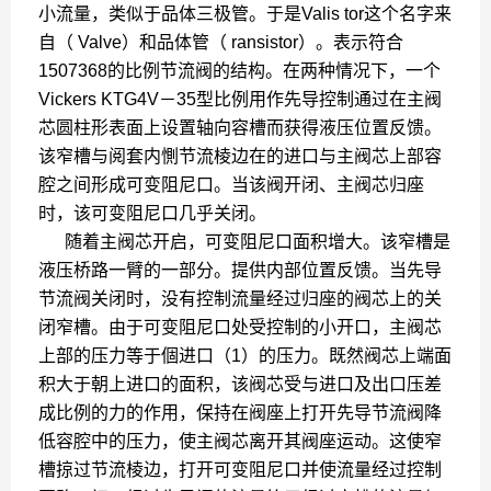
小流量，类似于品体三极管。于是Valis tor这个名字来
自（ Valve）和品体管（ ransistor）。表示符合
1507368的比例节流阀的结构。在两种情况下，一个
Vickers KTG4V－35型比例用作先导控制通过在主阀
芯圆柱形表面上设置轴向容槽而获得液压位置反馈。
该窄槽与阅套内惻节流棱边在的进口与主阀芯上部容
腔之间形成可变阻尼口。当该阀开闭、主阀芯归座
时，该可变阻尼口几乎关闭。
随着主阀芯开启，可变阻尼口面积增大。该窄槽是
液压桥路一臂的一部分。提供内部位置反馈。当先导
节流阀关闭时，没有控制流量经过归座的阀芯上的关
闭窄槽。由于可变阻尼口处受控制的小开口，主阀芯
上部的压力等于個进口（1）的压力。既然阀芯上端面
积大于朝上进口的面积，该阀芯受与进口及出口压差
成比例的力的作用，保持在阀座上打开先导节流阀降
低容腔中的压力，使主阀芯离开其阀座运动。这使窄
槽掠过节流棱边，打开可变阻尼口并使流量经过控制