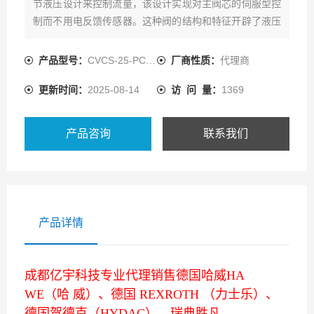
节液压设计来控制流量，该设计实现对主阀芯的伺服型控
制而不用电反馈传感器。这种阀的结构和特征开辟了液压
缸和马达
产品型号：
CVCS-25-PC-20
厂商性质：
代理商
更新时间：
2025-08-14
访 问 量：
1369
产品咨询
联系我们
产品详情
成都亿宇科技专业代理销售德国哈威HA
WE（哈 威）、德国 REXROTH （力士乐）、
德国贺德克（HYDAC）、瑞典胜凡