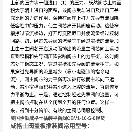
上部的压力等于個进口（1）的压力。既然阀芯上端面
积大于朝上进口的面积，该阀芯受与进口及出口压差
成比例的力的作用，保持在阀座上打开先导节流阀降
低容腔中的压力，使主阀芯离开其阀座运动。这使窄
槽掠过节流棱边，打开可变阻尼口并使流量经过控制
回路。初，经过先导阀的流量等于经过窄槽的流量加
上由于主阀芯开启运动而排出的流量主阀芯向上运动
直到窄槽和先导阀压降影响阀芯上的力平衡，这时阀
芯处于稳态工况，穿过窄槽和先导阅的流量相等。如
果穿过先导阀的流量减少（靠小电磁铁的指令电
流），则主阀芯的力平衡再次被打破而主芯向下运
动，减小窄槽面积并减小进入上腔的流量，直到恢复
力平衡为止。于是，通过控制经过先导阀的流量，可
把主阀芯控制在从全闭到全开的任何位置。这样一
制。
来，得到十分简单、有效的主阀芯伺服控
美国伊顿威格士插装平衡阀CBV1-10-S-0现货
威格士阀盖板插装阀常用型号：