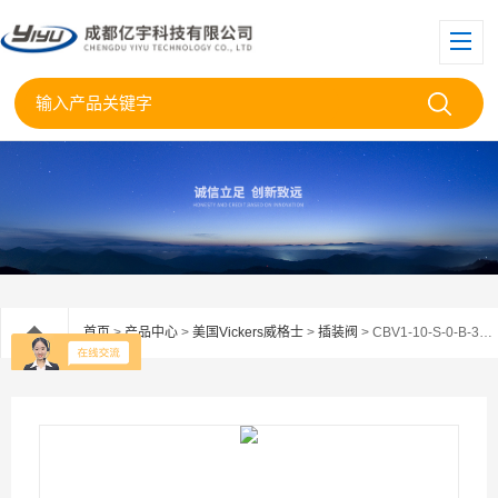
首页
>
产品中心
>
美国Vickers威格士
>
插装阀
> CBV1-10-S-0-B-30/美国伊顿威格士插装平衡阀CBV1-10-S-0现货