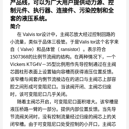
产品线，可以为广大用户提供动力源、控
制元件、执行器、连接件、污染控制和全
套的液压系统。
简介
在 Valvis tor设计中，主阀芯放大经过控制回路的
小流量，类似于品体三极管。于是Valis tor这个名字来
自（ Valve）和品体管（ ransistor）。表示符合
1507368的比例节流阀的结构。在两种情况下，一个
Vickers KTG4V－35型比例用作先导控制通过在主阀
芯圆柱形表面上设置轴向容槽而获得液压位置反馈。
该窄槽与阅套内惻节流棱边在的进口与主阀芯上部容
腔之间形成可变阻尼口。当该阀开闭、主阀芯归座
时，该可变阻尼口几乎关闭。
随着主阀芯开启，可变阻尼口面积增大。该窄槽是
液压桥路一臂的一部分。提供内部位置反馈。当先导
节流阀关闭时，没有控制流量经过归座的阀芯上的关
闭窄槽。由于可变阻尼口处受控制的小开口，主阀芯