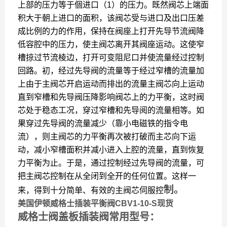
上部的压力等于個进口（1）的压力。既然阀芯上端面
积大于朝上进口的面积，该阀芯受与进口及出口压差
成比例的力的作用，保持在阀座上打开先导节流阀降
低容腔中的压力，使主阀芯离开其阀座运动。这使窄
槽掠过节流棱边，打开可变阻尼口并使流量经过控制
回路。初，经过先导阀的流量等于经过窄槽的流量加
上由于主阀芯开启运动而排出的流量主阀芯向上运动
直到窄槽和先导阀压降影响阀芯上的力平衡，这时阀
芯处于稳态工况，穿过窄槽和先导阅的流量相等。如
果穿过先导阀的流量减少（靠小电磁铁的指令电
流），则主阀芯的力平衡再次被打破而主芯向下运
动，减小窄槽面积并减小进入上腔的流量，直到恢复
力平衡为止。于是，通过控制经过先导阀的流量，可
把主阀芯控制在从全闭到全开的任何位置。这样一
制。
来，得到十分简单、有效的主阀芯伺服控
美国伊顿威格士插装平衡阀CBV1-10-S现货
威格士阀盖板插装阀常用型号：