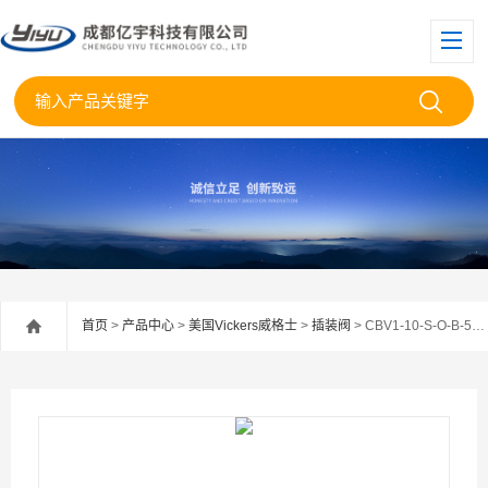
首页
>
产品中心
>
美国Vickers威格士
>
插装阀
> CBV1-10-S-O-B-50/美国伊顿威格士插装平衡阀CBV1-10-S现货