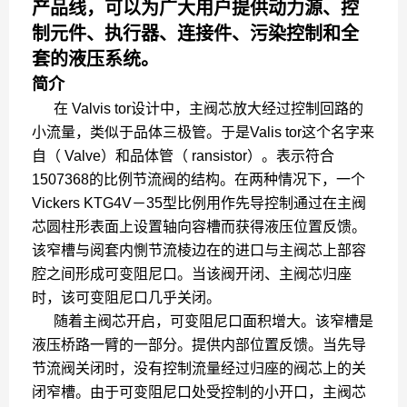
产品线，可以为广大用户提供动力源、控
制元件、执行器、连接件、污染控制和全
套的液压系统。
简介
在 Valvis tor设计中，主阀芯放大经过控制回路的
小流量，类似于品体三极管。于是Valis tor这个名字来
自（ Valve）和品体管（ ransistor）。表示符合
1507368的比例节流阀的结构。在两种情况下，一个
Vickers KTG4V－35型比例用作先导控制通过在主阀
芯圆柱形表面上设置轴向容槽而获得液压位置反馈。
该窄槽与阅套内惻节流棱边在的进口与主阀芯上部容
腔之间形成可变阻尼口。当该阀开闭、主阀芯归座
时，该可变阻尼口几乎关闭。
随着主阀芯开启，可变阻尼口面积增大。该窄槽是
液压桥路一臂的一部分。提供内部位置反馈。当先导
节流阀关闭时，没有控制流量经过归座的阀芯上的关
闭窄槽。由于可变阻尼口处受控制的小开口，主阀芯