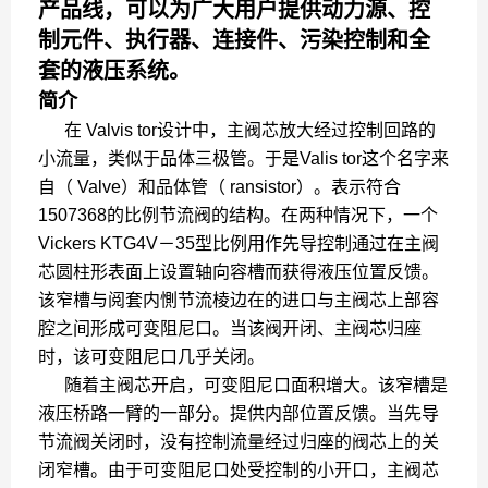
产品线，可以为广大用户提供动力源、控
制元件、执行器、连接件、污染控制和全
套的液压系统。
简介
在 Valvis tor设计中，主阀芯放大经过控制回路的
小流量，类似于品体三极管。于是Valis tor这个名字来
自（ Valve）和品体管（ ransistor）。表示符合
1507368的比例节流阀的结构。在两种情况下，一个
Vickers KTG4V－35型比例用作先导控制通过在主阀
芯圆柱形表面上设置轴向容槽而获得液压位置反馈。
该窄槽与阅套内惻节流棱边在的进口与主阀芯上部容
腔之间形成可变阻尼口。当该阀开闭、主阀芯归座
时，该可变阻尼口几乎关闭。
随着主阀芯开启，可变阻尼口面积增大。该窄槽是
液压桥路一臂的一部分。提供内部位置反馈。当先导
节流阀关闭时，没有控制流量经过归座的阀芯上的关
闭窄槽。由于可变阻尼口处受控制的小开口，主阀芯