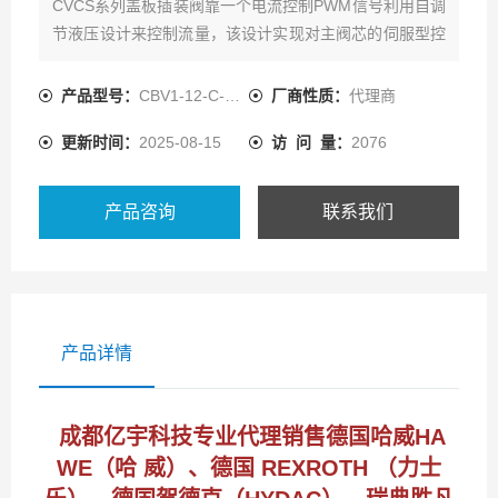
CVCS系列盖板插装阀靠一个电流控制PWM信号利用自调
节液压设计来控制流量，该设计实现对主阀芯的伺服型控
制而不用电反馈传感器。这种阀的结构和特征开辟了液压
缸和马达
产品型号：
CBV1-12-C-O-B-50/
厂商性质：
代理商
更新时间：
2025-08-15
访 问 量：
2076
产品咨询
联系我们
产品详情
成都亿宇科技专业代理销售德国哈威HA
WE（哈 威）、德国 REXROTH （力士