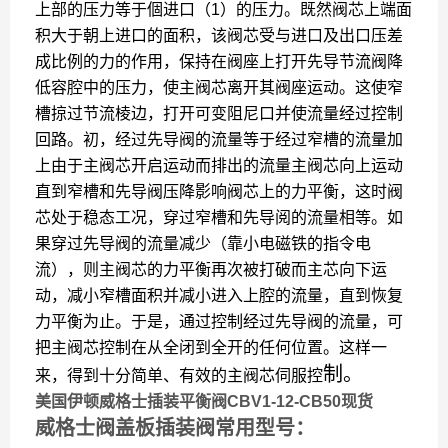
上部的压力等于個进口（1）的压力。既然阀芯上端面
积大于朝上进口的面积，该阀芯受与进口及出口压差
成比例的力的作用，保持在阀座上打开先导节流阀降
低容腔中的压力，使主阀芯离开其阀座运动。这使窄
槽掠过节流棱边，打开可变阻尼口并使流量经过控制
回路。初，经过先导阀的流量等于经过窄槽的流量加
上由于主阀芯开启运动而排出的流量主阀芯向上运动
直到窄槽和先导阀压降影响阀芯上的力平衡，这时阀
芯处于稳态工况，穿过窄槽和先导阅的流量相等。如
果穿过先导阀的流量减少（靠小电磁铁的指令电
流），则主阀芯的力平衡再次被打破而主芯向下运
动，减小窄槽面积并减小进入上腔的流量，直到恢复
力平衡为止。于是，通过控制经过先导阀的流量，可
把主阀芯控制在从全闭到全开的任何位置。这样一
制。
来，得到十分简单、有效的主阀芯伺服控
美国伊顿威格士插装平衡阀CBV1-12-CB50现货
威格士阀盖板插装阀常用型号：