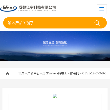
首页
>
产品中心
>
美国Vickers威格士
>
插装阀
> CBV1-12-C-O-B-50/美国伊顿威格士插装平衡阀CBV1-12-CB50现货