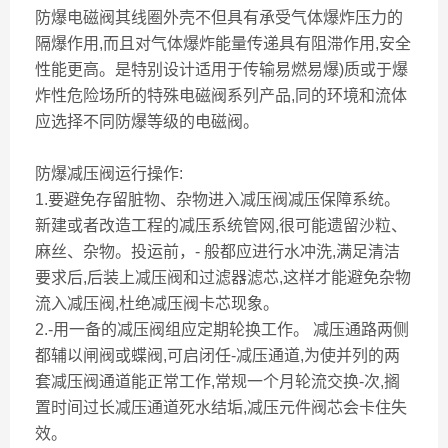
防爆电磁阀其线圈外壳不但具有承受气体爆炸压力的
隔爆作用,而且对气体爆炸能量传递具有阻滞作用,安全
性能更高。是特别设计适用于传输易燃易爆)质或于爆
炸性危险场所的特殊电磁阀系列产品,同的环境和流体
应选择不同防爆等级的电磁阀。
防爆减压阀运行操作:
1.要避免存留脏物、杂物进入减压阀减压保障系统。
新建或者改造工程的减压系统管网,很可能遗留沙粒、
麻丝、杂物。投运前，- 般都应进行水冲洗,满足清洁
要求后,后装上减压阀和过滤器滤芯,这样才能避免杂物
流入减压阀,杜绝减压阀卡芯现象。
2.-用一备的减压阀组应定期轮换工作。 减压通路两侧
都辅以闸阀或蝶阀,可启闭任-减压通道,为使并列的两
套减压阀通道能正常工作,常规一个月轮流交换-次,搁
置时间过长减压通道死水结垢,减压元件阀芯会卡住失
效。