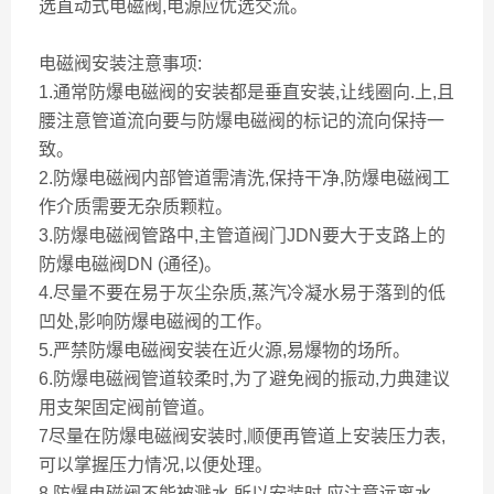
选直动式电磁阀,电源应优选交流。
电磁阀安装注意事项:
1.通常防爆电磁阀的安装都是垂直安装,让线圈向.上,且
腰注意管道流向要与防爆电磁阀的标记的流向保持一
致。
2.防爆电磁阀内部管道需清洗,保持干净,防爆电磁阀工
作介质需要无杂质颗粒。
3.防爆电磁阀管路中,主管道阀门JDN要大于支路上的
防爆电磁阀DN (通径)。
4.尽量不要在易于灰尘杂质,蒸汽冷凝水易于落到的低
凹处,影响防爆电磁阀的工作。
5.严禁防爆电磁阀安装在近火源,易爆物的场所。
6.防爆电磁阀管道较柔时,为了避免阀的振动,力典建议
用支架固定阀前管道。
7尽量在防爆电磁阀安装时,顺便再管道上安装压力表,
可以掌握压力情况,以便处理。
8.防爆电磁阀不能被溅水,所以安装时,应注意远离水