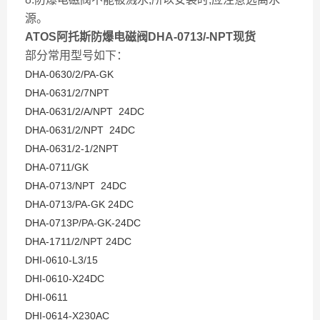
源。
ATOS阿托斯防爆电磁阀DHA-0713/-NPT现货
部分常用型号如下：
DHA-0630/2/PA-GK
DHA-0631/2/7NPT
DHA-0631/2/A/NPT 24DC
DHA-0631/2/NPT 24DC
DHA-0631/2-1/2NPT
DHA-0711/GK
DHA-0713/NPT 24DC
DHA-0713/PA-GK 24DC
DHA-0713P/PA-GK-24DC
DHA-1711/2/NPT 24DC
DHI-0610-L3/15
DHI-0610-X24DC
DHI-0611
DHI-0614-X230AC