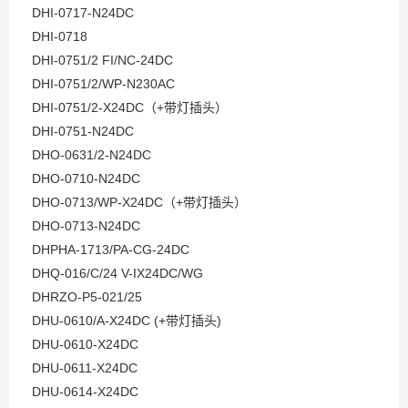
DHI-0717-N24DC
DHI-0718
DHI-0751/2 FI/NC-24DC
DHI-0751/2/WP-N230AC
DHI-0751/2-X24DC（+带灯插头）
DHI-0751-N24DC
DHO-0631/2-N24DC
DHO-0710-N24DC
DHO-0713/WP-X24DC（+带灯插头）
DHO-0713-N24DC
DHPHA-1713/PA-CG-24DC
DHQ-016/C/24 V-IX24DC/WG
DHRZO-P5-021/25
DHU-0610/A-X24DC (+带灯插头)
DHU-0610-X24DC
DHU-0611-X24DC
DHU-0614-X24DC