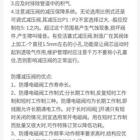
3.应及时排除管道中的积气.
4.注意减压阀的减压保障系统。无论选用比例式还是
可调式减压阀,其减压比P1 : P2不宜选择过大, -般应控
制在5: 1之内。超过这个范围易产生气蚀现象,损坏阀
件,产生啸叫噪音。有些活塞式减压阀,制造厂在其阀体
上加工-个直径1.5mm左右的小孔,功能是让阀芯运动时
起到透吸气作用,维护管理时应注意千万不要将小孔塞
住,否则影响减压阀的正常运行。
防爆减压阀的优点:
1、防爆电磁阀工作寿命长。
2、防爆电磁阀工作制式:分长期工作制,反复短时工作
制和短时工作制三种。防爆电磁阀均为长期工作制,即
线圈允许长期通电工作。对于长时间阀[ ]开通只有短
时关闭的情况,则宜选用常开电磁阀。用在短时工作制
而批量又很大时,可作特殊订货以降低功耗。
3、防爆电磁阀工作频率:动作频率要求高时,结构应优