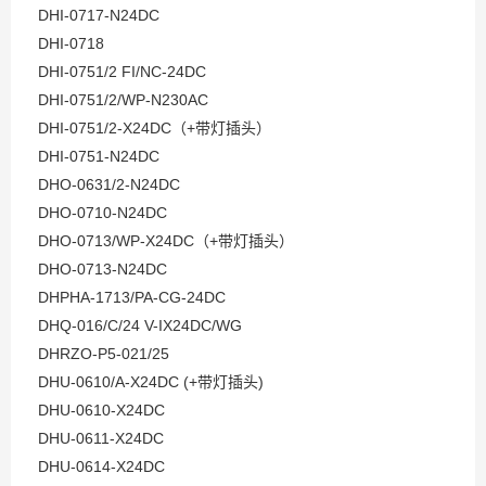
DHI-0717-N24DC
DHI-0718
DHI-0751/2 FI/NC-24DC
DHI-0751/2/WP-N230AC
DHI-0751/2-X24DC（+带灯插头）
DHI-0751-N24DC
DHO-0631/2-N24DC
DHO-0710-N24DC
DHO-0713/WP-X24DC（+带灯插头）
DHO-0713-N24DC
DHPHA-1713/PA-CG-24DC
DHQ-016/C/24 V-IX24DC/WG
DHRZO-P5-021/25
DHU-0610/A-X24DC (+带灯插头)
DHU-0610-X24DC
DHU-0611-X24DC
DHU-0614-X24DC