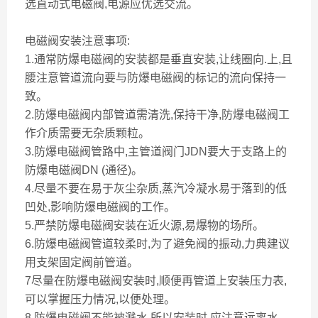
选直动式电磁阀,电源应优选交流。
电磁阀安装注意事项:
1.通常防爆电磁阀的安装都是垂直安装,让线圈向.上,且
腰注意管道流向要与防爆电磁阀的标记的流向保持一
致。
2.防爆电磁阀内部管道需清洗,保持干净,防爆电磁阀工
作介质需要无杂质颗粒。
3.防爆电磁阀管路中,主管道阀门JDN要大于支路上的
防爆电磁阀DN (通径)。
4.尽量不要在易于灰尘杂质,蒸汽冷凝水易于落到的低
凹处,影响防爆电磁阀的工作。
5.严禁防爆电磁阀安装在近火源,易爆物的场所。
6.防爆电磁阀管道较柔时,为了避免阀的振动,力典建议
用支架固定阀前管道。
7尽量在防爆电磁阀安装时,顺便再管道上安装压力表,
可以掌握压力情况,以便处理。
8.防爆电磁阀不能被溅水,所以安装时,应注意远离水