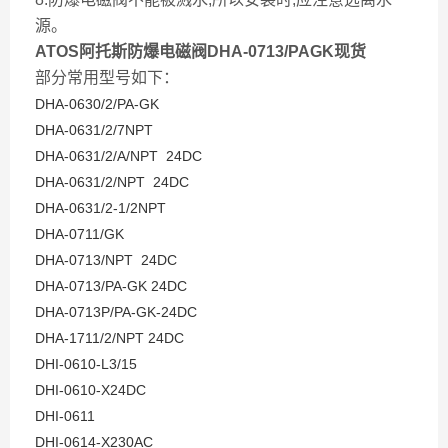
源。
ATOS阿托斯防爆电磁阀DHA-0713/PAGK现货
部分常用型号如下：
DHA-0630/2/PA-GK
DHA-0631/2/7NPT
DHA-0631/2/A/NPT 24DC
DHA-0631/2/NPT 24DC
DHA-0631/2-1/2NPT
DHA-0711/GK
DHA-0713/NPT 24DC
DHA-0713/PA-GK 24DC
DHA-0713P/PA-GK-24DC
DHA-1711/2/NPT 24DC
DHI-0610-L3/15
DHI-0610-X24DC
DHI-0611
DHI-0614-X230AC