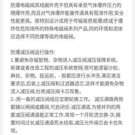
防爆电磁阀其线圈外壳不但具有承受气体爆炸压力的
隔爆作用,而且对气体爆炸能量传递具有阻滞作用,安全
性能更高。是特别设计适用于传输易燃易爆)质或于爆
炸性危险场所的特殊电磁阀系列产品,同的环境和流体
应选择不同防爆等级的电磁阀。
防爆减压阀运行操作:
1.要避免存留脏物、杂物进入减压阀减压保障系统。
新建或者改造工程的减压系统管网,很可能遗留沙粒、
麻丝、杂物。投运前，- 般都应进行水冲洗,满足清洁
要求后,后装上减压阀和过滤器滤芯,这样才能避免杂物
流入减压阀,杜绝减压阀卡芯现象。
2.-用一备的减压阀组应定期轮换工作。 减压通路两侧
都辅以闸阀或蝶阀,可启闭任-减压通道,为使并列的两
套减压阀通道能正常工作,常规一个月轮流交换-次,搁
置时间过长减压通道死水结垢,减压元件阀芯会卡住失
效。