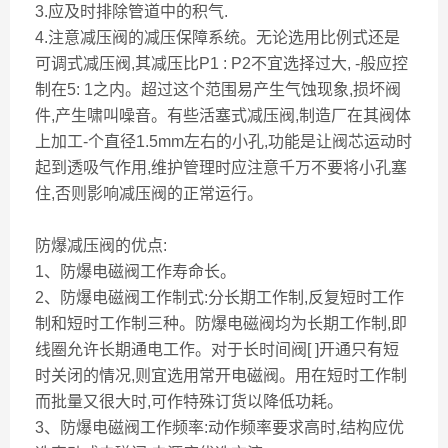
3.应及时排除管道中的积气.
4.注意减压阀的减压保障系统。无论选用比例式还是
可调式减压阀,其减压比P1 : P2不宜选择过大, -般应控
制在5: 1之内。超过这个范围易产生气蚀现象,损坏阀
件,产生啸叫噪音。有些活塞式减压阀,制造厂在其阀体
上加工-个直径1.5mm左右的小孔,功能是让阀芯运动时
起到透吸气作用,维护管理时应注意千万不要将小孔塞
住,否则影响减压阀的正常运行。
防爆减压阀的优点:
1、防爆电磁阀工作寿命长。
2、防爆电磁阀工作制式:分长期工作制,反复短时工作
制和短时工作制三种。防爆电磁阀均为长期工作制,即
线圈允许长期通电工作。对于长时间阀[ ]开通只有短
时关闭的情况,则宜选用常开电磁阀。用在短时工作制
而批量又很大时,可作特殊订货以降低功耗。
3、防爆电磁阀工作频率:动作频率要求高时,结构应优