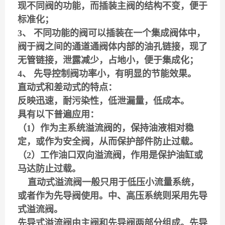
现不同阀的功能，而插装主阀的结构不变，便于
标准化；
3、 不同功能的阀可以插装在一个集成阀体中，
阀于阀之间的通道通阀体内部的油孔链接，现了
无管链接，泄露减少，占地小，便于集成化；
4、 先导控制阀功率小，有明显的节能效果。
直动式和差动式的特点：
反映迅速，耐污染性，低泄漏量，低成本。
具有以下普遍应用：
（1）作为主系统溢流阀的，保持油液相对稳
定，或作为安全阀，从而保护部件防止过载。
（2）工作油口双向溢流阀，作用是保护油缸或
马达防止过载。
直动式溢流阀一般只用于低压小流量系统，
或者作为先导阀使用。
中、高压系统则采用先导
式溢流阀。
先导式溢流阀由主阀和先导阀两部分组成。先导