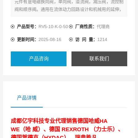
元件有是电磁换向阀，单向阀，溢流阀，减压阀，流控制
阀和顺序阀。通用在流体动力回路设计和机械用的延伸，
充分展示了插装阀对系统设计者和应用者的重要。
产品型号：
RV5-10-K-0-50
厂商性质：
代理商
更新时间：
2025-08-16
访 问 量：
1214
产品咨询
联系我们
产品详情
成都亿宇科技专业代理销售德国哈威HA
WE（哈 威）、德国 REXROTH （力士乐）、
德国贺德克（HYDAC）、瑞典胜凡