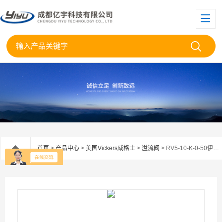
首页
>
产品中心
>
美国Vickers威格士
>
溢流阀
> RV5-10-K-0-50伊顿威格士插装式溢流阀RV5-10-K-0--50现