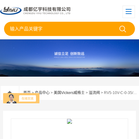
首页
>
产品中心
>
美国Vickers威格士
>
溢流阀
> RV5-10V-C-0-35/伊顿威格士插装式溢流阀RV5-10V-C-0-35现