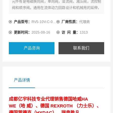
元件有是电磁换向阀，单向阀，溢流阀，减压阀，流控制
阀和顺序阀。通用在流体动力回路设计和机械用的延伸，
充分展示了插装阀对系统设计者和应用者的重要。
产品型号：
RV5-10V-C-0-35/
厂商性质：
代理商
更新时间：
2025-08-16
访 问 量：
1313
产品咨询
联系我们
产品详情
成都亿宇科技专业代理销售德国哈威HA
WE（哈 威）、德国 REXROTH （力士乐）、
德国贺德克（HYDAC）、瑞典胜凡