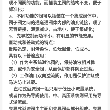
现不同阀的功能，而插装主阀的结构不变，便于
标准化；
3、 不同功能的阀可以插装在一个集成阀体中，
阀于阀之间的通道通阀体内部的油孔链接，现了
无管链接，泄露减少，占地小，便于集成化；
4、 先导控制阀功率小，有明显的节能效果。
直动式和差动式的特点：
反映迅速，耐污染性，低泄漏量，低成本。
具有以下普遍应用：
（1）作为主系统溢流阀的，保持油液相对稳
定，或作为安全阀，从而保护部件防止过载。
（2）工作油口双向溢流阀，作用是保护油缸或
马达防止过载。
直动式溢流阀一般只用于低压小流量系统，
或者作为先导阀使用。
中、高压系统则采用先导
式溢流阀。
先导式溢流阀由主阀和先导阀两部分组成。先导