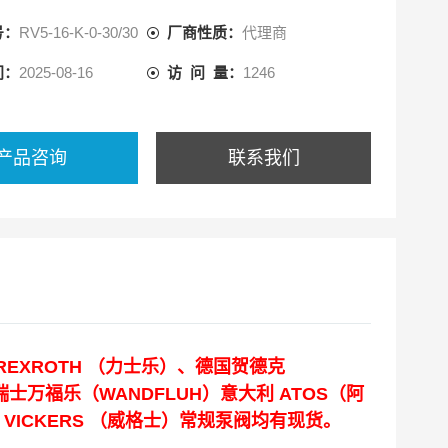
号：
RV5-16-K-0-30/30
厂商性质：
代理商
间：
2025-08-16
访 问 量：
1246
产品咨询
联系我们
REXROTH （力士乐）、德国贺德克
瑞士万福乐（WANDFLUH）意大利 ATOS（阿
 VICKERS （威格士）常规泵阀均有现货。