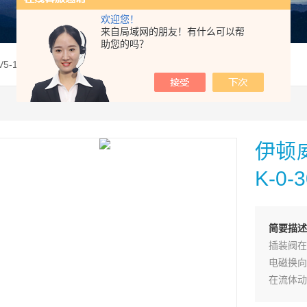
欢迎您！
来自局域网的朋友！有什么可以帮
助您的吗？
V5-16-K-0-30/30伊顿威格士插装式溢流阀RV5-16-K-0-30-30现
伊顿威
K-0-
简要描述
插装阀在
电磁换向
在流体动
计者和应