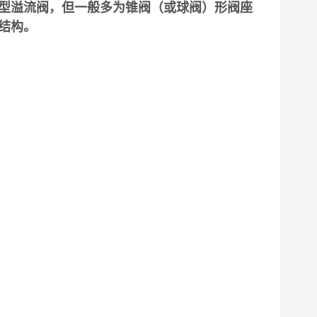
型溢流阀，但一般多为锥阀（或球阀）形阀座
结构。