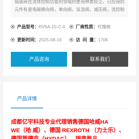
插装阀在流体控制功能的领域的使用种类较泛，已应用的
元件有是电磁换向阀，单向阀，溢流阀，减压阀，流控制
阀和顺序阀。通用在流体动力回路设计和机械用的延伸，
充分展示了插装阀对系统设计者和应用者的重要。
产品型号：
RV5A-10-C-0-35/14
厂商性质：
代理商
更新时间：
2025-08-16
访 问 量：
1706
产品咨询
联系我们
产品详情
成都亿宇科技专业代理销售德国哈威HA
WE（哈 威）、德国 REXROTH （力士乐）、
德国贺德克（HYDAC）、瑞典胜凡