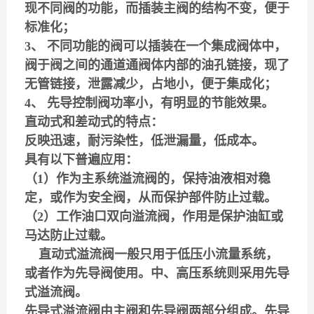
现不同阀的功能，而插装主阀的结构不变，便于
标准化；
3、 不同功能的阀可以插装在一个集成阀体中，
阀于阀之间的通道通阀体内部的油孔链接，现了
无管链接，泄露减少，占地小，便于集成化；
4、 先导控制阀功率小，有明显的节能效果。
直动式和差动式的特点：
反映迅速，耐污染性，低泄漏量，低成本。
具有以下普遍应用：
（1）作为主系统溢流阀的，保持油液相对稳
定，或作为安全阀，从而保护部件防止过载。
（2）工作油口双向溢流阀，作用是保护油缸或
马达防止过载。
直动式溢流阀一般只用于低压小流量系统，
或者作为先导阀使用。
中、高压系统则采用先导
式溢流阀。
先导式溢流阀由主阀和先导阀两部分组成。先导