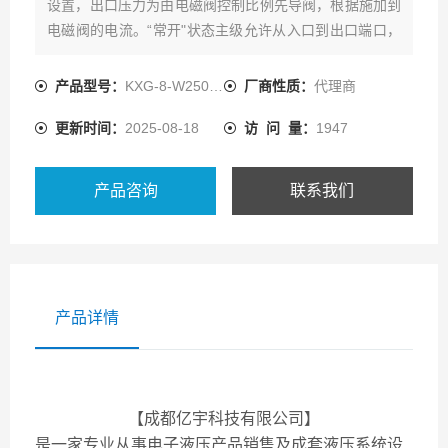
设置，出口压力为由电磁阀控制比例先导阀，根据施加到
电磁阀的电流。“常开"状态主级允许从入口到出口端口，
直到所需减少达到压力
授权代理-威格士KXG-8比例减压阀02-359448
产品型号：
KXG-8-W250-Z-M-U-H1-10
厂商性质：
代理商
更新时间：
2025-08-18
访 问 量：
1947
产品咨询
联系我们
产品详情
【成都亿宇科技有限公司】
是一家专业从事电子液压产品销售及成套液压系统设