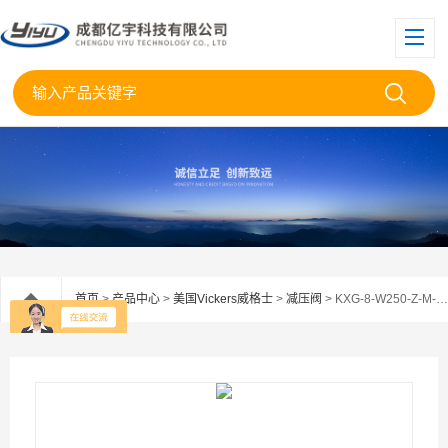
首页
>
产品中心
>
美国Vickers威格士
>
减压阀
> KXG-8-W250-Z-M-U-H1-10授权代理-威格士KXG-8比例减压阀02-359448