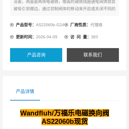
活塞，两面是两块电磁铁，哪面的磁铁线圈通电阀体就会
被吸引到哪边，通过控制阀体的移动来开启或关闭不同的
排油孔，而进油孔是常开的，液压油就会进入不同的排油
管，然后通过油的压力来推动油缸的活塞，活塞又带动活
产品型号：
AS22060b-G24
厂商性质：
代理商
塞杆，活塞杆带动机械装置。
更新时间：
2026-04-09
访 问 量：
383
产品咨询
联系我们
产品详情
Wandfluh/万福乐电磁换向阀
AS22060b现货