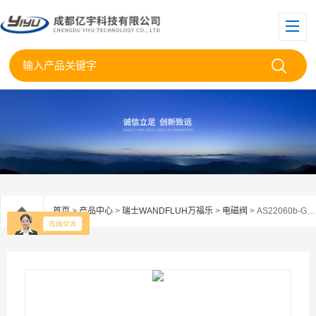
首页
>
产品中心
>
瑞士WANDFLUH万福乐
>
电磁阀
> AS22060b-G24Wandfluh/万福乐电磁换向阀AS22060b现货