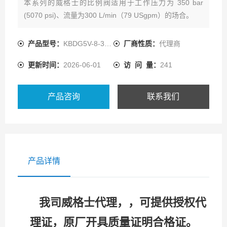
本系列的威格士的比例阀适用于工作压力为 350 bar
(5070 psi)、流量为300 L/min（79 USgpm）的场合。
这些阀设计成能提供与指令信号成比例的受控的油液流
动，同时阀芯位置反馈提供准确的速度控制。规格 7 和 8
产品型号：
KBDG5V-8-33C330N-T-M2-PE7
厂商性质：
代理商
带有压力调节器用于负载补偿。
更新时间：
2026-06-01
访 问 量：
241
产品咨询
联系我们
产品详情
我司威格士代理，，可提供授权代
理证，原厂开具质量证明合格证。