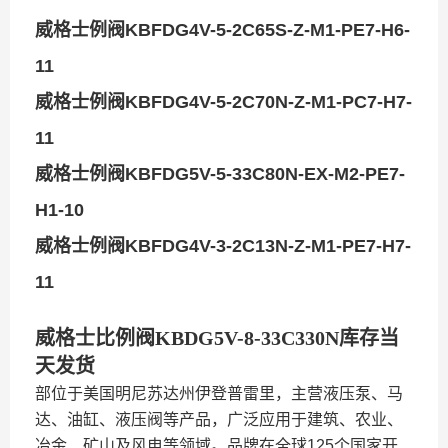
威格士例阀KBFDG4V-5-2C65S-Z-M1-PE7-H6-
11
威格士例阀KBFDG4V-5-2C70N-Z-M1-PC7-H7-
11
威格士例阀KBFDG5V-5-33C80N-EX-M2-PE7-
H1-10
威格士例阀KBFDG4V-3-2C13N-Z-M1-PE7-H7-
11
威格士比例阀KBDG5V-8-33C330N库存当
天发货
部位于美国
明尼苏达州
伊登普雷里，主营
液压泵
、马
达、
油缸
、
液压阀
等产品，广泛应用于建筑、农业、
冶金、矿山及风电等领域。品牌在全球125个国家开