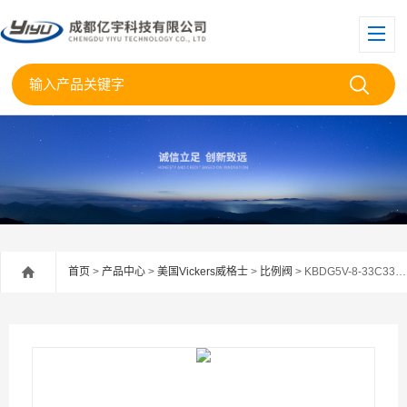
首页
>
产品中心
>
美国Vickers威格士
>
比例阀
> KBDG5V-8-33C330N-T-M2-PE7威格士比例阀KBDG5V-8-33C330N库存当天发货