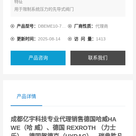
特征
用于限制系统压力的先导式阀门
通过比例电磁铁控制
用于底板安装和螺纹连接：油口安装面符合 ISO 6264
产品型号：
DBEME10-7X/350YG24K31A1M
厂商性质：
代理商
压力限制
更新时间：
2025-08-14
访 问 量：
1413
阀和控制电子元件都出自同门
设定值压力特性曲线的制造公差小的集成电子元件
（OBE）
产品咨询
联系我们
产品详情
成都亿宇科技专业代理销售德国哈威HA
WE（哈 威）、德国 REXROTH （力士