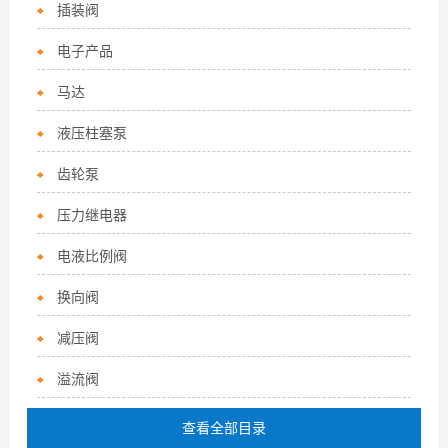
插装阀
电子产品
马达
液压柱塞泵
齿轮泵
压力继电器
电液比例阀
换向阀
减压阀
溢流阀
查看全部目录