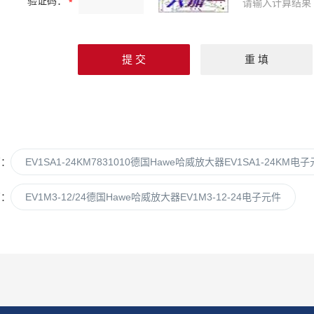
验证码：
请输入计算结果
篇：
EV1SA1-24KM7831010德国Hawe哈威放大器EV1SA1-24KM电
篇：
EV1M3-12/24德国Hawe哈威放大器EV1M3-12-24电子元件