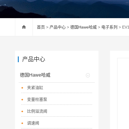
首页
>
产品中心
>
德国Hawe哈威
>
电子系列
> EV
产品中心
德国Hawe哈威
夹紧油缸
变量柱塞泵
比例溢流阀
调速阀