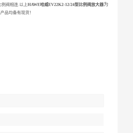
为
例阀相连.
以上
HAWE哈威
EV22K2-12/24
型
比例阀
放大器
规产品均备有现货！