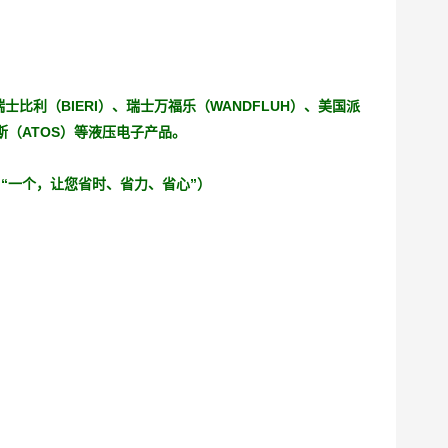
士比利（BIERI）、瑞士万福乐（WANDFLUH）、美国派
托斯（ATOS）等液压电子产品。
“一个，让您省时、省力、省心”）