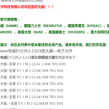
于操纵
单
比例电磁铁的比例阀
。
亿宇科技有限公司欢迎您的光临！！！
优势代理销售：
威（HAWE）、德国力士乐（REXROTH）、德国贺德克（HYDAC）、瑞
ARKER）、美国太阳（SUN）、美国威格士（VICKERS）、意大利阿
馨提示：如在此列表中您未查找到合适产品，请来电详询，我们的宗旨是：
awe哈威EV22K2-12/24放大器—电子元件
EV22K2-12/24
E哈威
型
比例阀
放大器
常用型号如下：
板+支架 EV 1 M 2-12/24（+KM 7831 010）
+支架 EV 1 M 2-12/24(+KM 7831 010)
+支架 EV 1 M 2-12/24(+KM 7831 010)
+支架 EV 1 M 2-12/24(+KM 7831 010)
+支架 EV 1 M 2-12/24(+KM 7831 010)
+支架 EV 1 M 2-12/24(+KM 7831 010)
_+支架 EV 1 M 2-12/24(KM 7831 010)