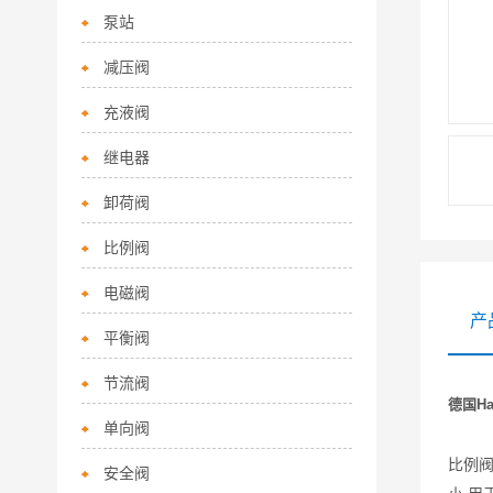
泵站
减压阀
充液阀
继电器
卸荷阀
比例阀
电磁阀
产
平衡阀
节流阀
德国Ha
单向阀
比例
安全阀