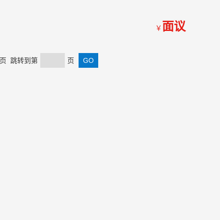
面议
￥
 末页 跳转到第
页