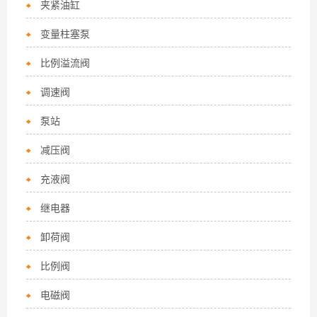
夹紧油缸
变量柱塞泵
比例溢流阀
调速阀
泵站
减压阀
充液阀
继电器
卸荷阀
比例阀
电磁阀