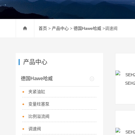
首页
>
产品中心
>
德国Hawe哈威
>调速阀
产品中心
德国Hawe哈威
夹紧油缸
变量柱塞泵
比例溢流阀
调速阀