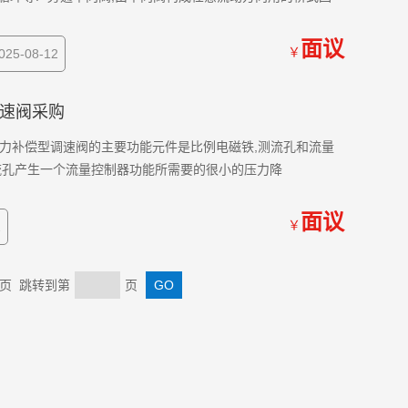
面议
￥
5-08-12
R调速阀采购
 这些压力补偿型调速阀的主要功能元件是比例电磁铁,测流孔和流量
流孔产生一个流量控制器功能所需要的很小的压力降
面议
￥
2
 末页 跳转到第
页