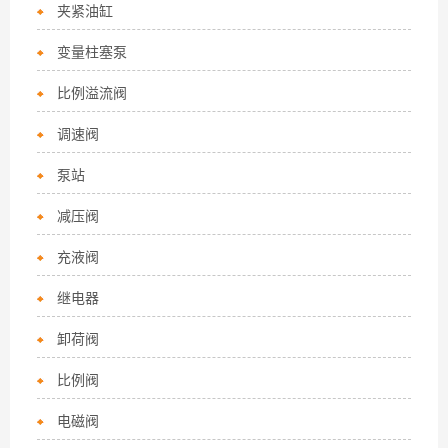
夹紧油缸
变量柱塞泵
比例溢流阀
调速阀
泵站
减压阀
充液阀
继电器
卸荷阀
比例阀
电磁阀