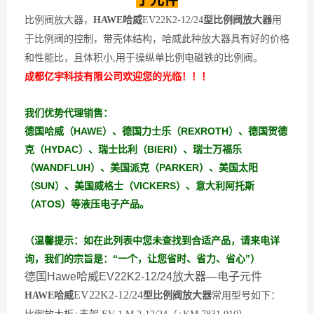
子元件
比例
阀
放大器
，
HAWE哈威
EV22K2-12/24
型
比例阀
放大器
用
于比例阀的控制
，
带壳体结构
，哈威此种放大器
具有好的价格
和
性能比
，且体积小
,用于操纵
单
比例电磁铁的比例阀
。
成都亿宇科技有限公司欢迎您的光临！！！
我们优势代理销售：
德国哈威（HAWE）、德国力士乐（REXROTH）、德国贺德
克（HYDAC）、瑞士比利（BIERI）、瑞士万福乐
（WANDFLUH）、美国派克（PARKER）、美国太阳
（SUN）、美国威格士（VICKERS）、意大利阿托斯
（ATOS）等液压电子产品。
（温馨提示：如在此列表中您未查找到合适产品，请来电详
询，我们的宗旨是：“一个，让您省时、省力、省心”）
德国Hawe哈威EV22K2-12/24放大器—电子元件
EV22K2-12/24
HAWE哈威
型
比例阀
放大器
常用型号如下：