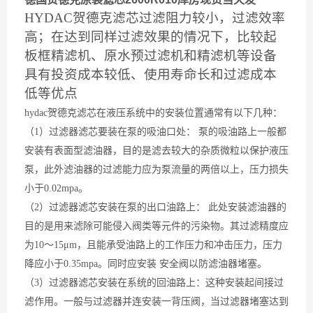
HYDAC贺德克滤芯过滤阻力较小，过滤效率
高；在达到同样过滤效果的情况下，比较起
板框精滤机、原水预过滤机和精滤机等设备
具有投资成本较低、使用寿命长和过滤成本
低等优点
hydac贺德克滤芯在液压系统中的安装位置通常有以下几种：
（1）过滤器滤芯要装在泵的吸油口处： 泵的吸油路上一般都
安装有表面型滤油器，目的是滤去较大的杂质微粒以保护液压
泵，此外滤油器的过滤能力应为泵流量的两倍以上，压力损失
小于0.02mpa。
（2）过滤器滤芯安装在泵的出口油路上： 此处安装滤油器的
目的是用来滤除可能侵入阀类等元件的污染物。其过滤精度应
为10～15μm，且能承受油路上的工作压力和冲击压力，压力
降应小于0.35mpa。同时应安装 安全阀以防滤油器堵塞。
（3）过滤器滤芯安装在系统的回油路上：这种安装起间接过
滤作用。一般与过滤器并连安装一背压阀，当过滤器堵塞达到