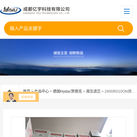
首页
>
产品中心
>
德国Hydac贺德克
>
液压滤芯
> 2600R010ON德国贺德克原装滤芯2600R010库房现货当天发