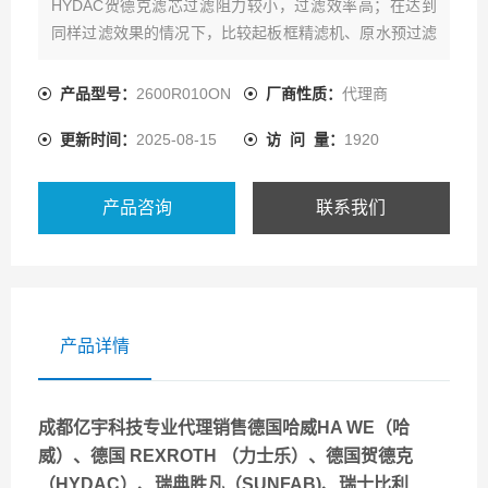
HYDAC贺德克滤芯过滤阻力较小，过滤效率高；在达到
同样过滤效果的情况下，比较起板框精滤机、原水预过滤
机和精滤机等设备具有投资成本较低、使用寿命长和过滤
成本低等优点
产品型号：
2600R010ON
厂商性质：
代理商
更新时间：
2025-08-15
访 问 量：
1920
产品咨询
联系我们
产品详情
成都亿宇科技专业代理销售德国哈威HA WE（哈
威）、德国 REXROTH （力士乐）、德国贺德克
（HYDAC）、瑞典胜凡（SUNFAB)、瑞士比利