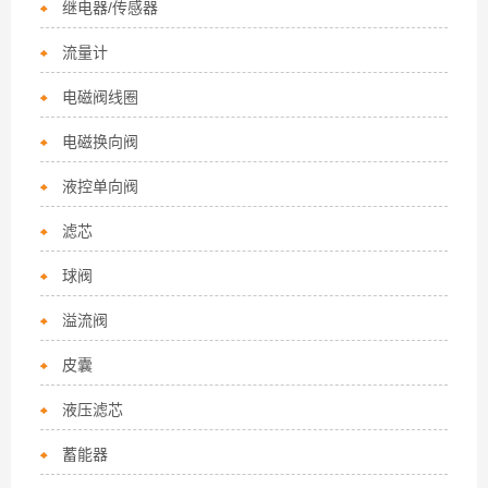
继电器/传感器
流量计
电磁阀线圈
电磁换向阀
液控单向阀
滤芯
球阀
溢流阀
皮囊
液压滤芯
蓄能器