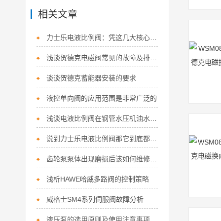
相关文章
力士乐电液比例阀：凭这几大核心特点，稳坐流体控制“硬核担当”！
浅谈贺德克电磁阀常见的故障及排除方法
谈谈贺德克蓄能器安装的要求
液控单向阀的应用范围是非常广泛的
浅谈电液比例阀在钢管水压机油水压力平衡系统中的应用
说到力士乐电液比例阀那它到底都有哪些优势呢？
齿轮泵泵体出现磨损后该如何维修呢？
浅析HAWE哈威多路阀的控制策略
威格士SM4系列伺服阀故障分析
液压泵的选用原则及使用注意事项