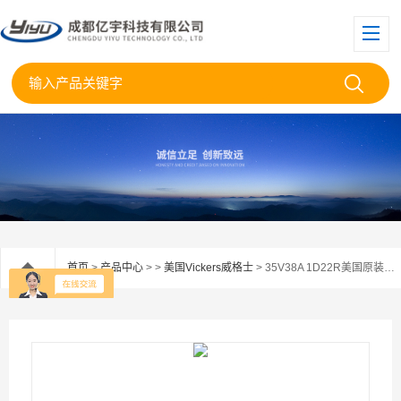
首页
>
产品中心
> >
美国Vickers威格士
> 35V38A 1D22R美国原装VICKERS威格士叶片泵35V38A 1D22