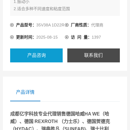
1.振动小
2.适合多种不同速度和粘度范围
3.可提供联轴泵
4.可和轴向柱塞泵和内啮合齿轮泵连接使用
产品型号：
35V38A 1D22R
厂商性质：
代理商
更新时间：
2025-08-15
访 问 量：
1397
产品咨询
联系我们
产品详情
成都亿宇科技专业代理销售德国哈威HA WE（哈
威）、德国 REXROTH （力士乐）、德国贺德克
（HYDAC）、瑞典胜凡（SUNFAB)、瑞士比利