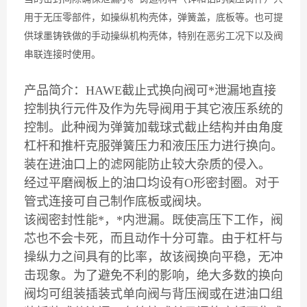
用于无压零部件，如操纵机构壳体，弹簧盖，底板等。也可提
供球墨铸铁做的手动操纵机构壳体，特别在恶劣工况下以及阀
串联连接时使用。
产品简介：HAWE截止式换向阀
可*泄漏地直接
控制执行元件及作为先导阀用于其它液压系统的
控制。此种阀为弹簧加载球式截止结构并由角度
杠杆和推杆克服弹簧压力和液压压力进行换向。
装在进油口上的滤网能防止较大杂质的侵入。
经过平磨阀板上的油口均设有O形密封圈。对于
管式连接可自己制作底板或阀块。
该阀密封性能*，*内泄漏。既使高压下工作，阀
芯也不会卡死，而且动作十分可靠。由于杠杆与
操纵力之间具有的比率，故该阀换向平稳，无冲
击现象。为了避免不利的影响，绝大多数的换向
阀均可组装插装式单向阀与背压阀或在进油口组