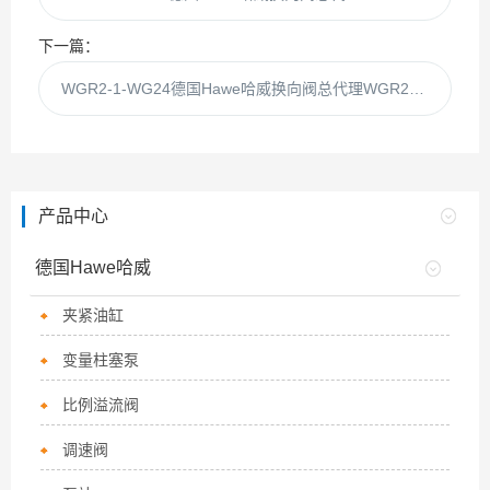
下一篇：
WGR2-1-WG24德国Hawe哈威换向阀总代理WGR2-1WG24现货
产品中心
德国Hawe哈威
夹紧油缸
变量柱塞泵
比例溢流阀
调速阀