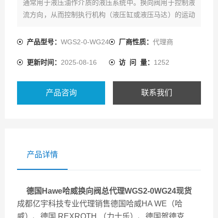
通常用于液压油作介质的液压系统中。换向阀用于控制液
流方向，从而控制执行机构（液压缸或液压马达）的运动
方向。这种换向阀设计成单体安装，其特征为内泄漏平
衡，因此，无须泄漏油口。
产品型号：
WGS2-0-WG24
厂商性质：
代理商
更新时间：
2025-08-16
访 问 量：
1252
产品咨询
联系我们
产品详情
德国Hawe哈威换向阀总代理WGS2-0WG24现货
成都亿宇科技专业代理销售德国哈威HA WE（哈
威）、德国 REXROTH （力士乐）、德国贺德克