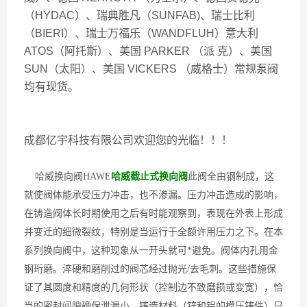
（HYDAC）、瑞典胜凡（SUNFAB)、瑞士比利
（BIERI）、瑞士万福乐（WANDFLUH）意大利
ATOS（阿托斯）、美国 PARKER （派 克）、美国
SUN（太阳）、美国 VICKERS （威格士）常规泵阀
均有现货。
成都亿宇科技有限公司欢迎您的光临！！！
哈威换向阀HAWE
哈威截止式换向阀
此阀全由钢制成，这
就使阀体能承受压力冲击，也不渗漏。压力冲击造成的影响，
在铸造阀体长时期使用之后有时能观察到，表现在外表上形成
并变迁的细微裂纹，特别是当运行于全额许用压力之下。在本
系列换向阀中，这种现象从一开头就可*避免。阀体内孔用金
钢珩磨。淬硬和磨削过的阀芯经过抛光/去毛刺。这些措施保
证了其圆度和精度的几何形状（控制边不致磨损或变宽），恰
当的密封间隙确保泄漏小。铸造材料（锌和铝的模压铸件）只