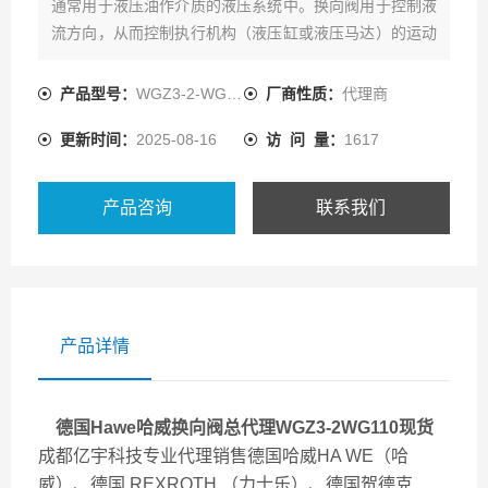
通常用于液压油作介质的液压系统中。换向阀用于控制液
流方向，从而控制执行机构（液压缸或液压马达）的运动
方向。这种换向阀设计成单体安装，其特征为内泄漏平
衡，因此，无须泄漏油口。
产品型号：
WGZ3-2-WG110
厂商性质：
代理商
更新时间：
2025-08-16
访 问 量：
1617
产品咨询
联系我们
产品详情
德国Hawe哈威换向阀总代理WGZ3-2WG110现货
成都亿宇科技专业代理销售德国哈威HA WE（哈
威）、德国 REXROTH （力士乐）、德国贺德克