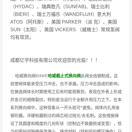
（HYDAC）、瑞典胜凡（SUNFAB)、瑞士比利
（BIERI）、瑞士万福乐（WANDFLUH）意大利
ATOS（阿托斯）、美国 PARKER （派 克）、美国
SUN（太阳）、美国 VICKERS （威格士）常规泵阀
均有现货。
成都亿宇科技有限公司欢迎您的光临！！！
哈威换向阀HAWE
哈威截止式换向阀
此阀全由钢制成，这
就使阀体能承受压力冲击，也不渗漏。压力冲击造成的影响，
在铸造阀体长时期使用之后有时能观察到，表现在外表上形成
并变迁的细微裂纹，特别是当运行于全额许用压力之下。在本
系列换向阀中，这种现象从一开头就可*避免。阀体内孔用金
钢珩磨。淬硬和磨削过的阀芯经过抛光/去毛刺。这些措施保
证了其圆度和精度的几何形状（控制边不致磨损或变宽），恰
当的密封间隙确保泄漏小。铸造材料（锌和铝的模压铸件）只