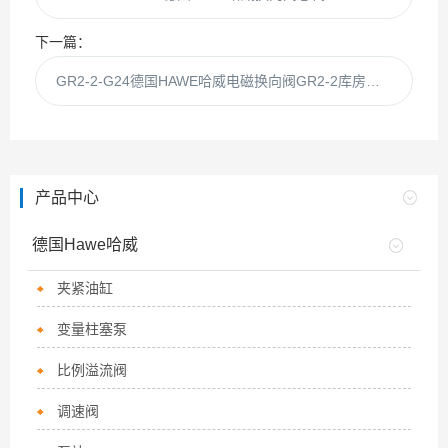
下一篇：
GR2-2-G24德国HAWE哈威电磁换向阀GR2-2库房现货
产品中心
德国Hawe哈威
夹紧油缸
变量柱塞泵
比例溢流阀
调速阀