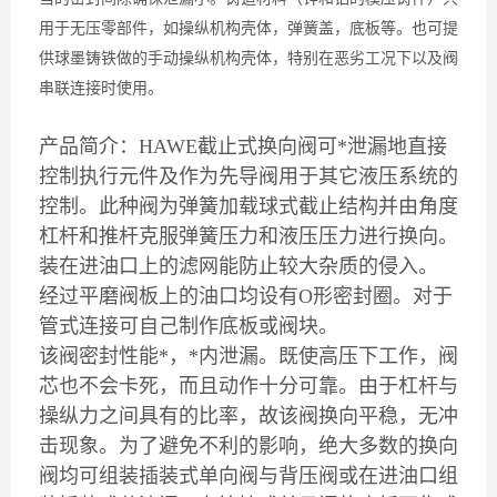
用于无压零部件，如操纵机构壳体，弹簧盖，底板等。也可提
供球墨铸铁做的手动操纵机构壳体，特别在恶劣工况下以及阀
串联连接时使用。
产品简介：HAWE截止式换向阀
可*泄漏地直接
控制执行元件及作为先导阀用于其它液压系统的
控制。此种阀为弹簧加载球式截止结构并由角度
杠杆和推杆克服弹簧压力和液压压力进行换向。
装在进油口上的滤网能防止较大杂质的侵入。
经过平磨阀板上的油口均设有O形密封圈。对于
管式连接可自己制作底板或阀块。
该阀密封性能*，*内泄漏。既使高压下工作，阀
芯也不会卡死，而且动作十分可靠。由于杠杆与
操纵力之间具有的比率，故该阀换向平稳，无冲
击现象。为了避免不利的影响，绝大多数的换向
阀均可组装插装式单向阀与背压阀或在进油口组