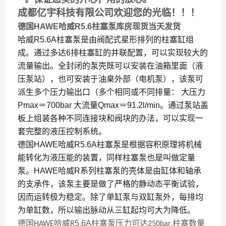
成都亿宇科技有限公司欢迎您的光临！！！
德国HAWE哈威R5.6柱塞泵库房现货当天发货
哈威R5.6A柱塞泵是由阀配式星形排列的柱塞缸组
成。通过多达6排柱塞缸的并联配置，可以实现较大的
流量输出。全封闭的泵壳既可以安装在油箱里面（液
压泵站），也可安装于油臬外部（电机泵），该泵可
派生多个压力输出口（多个相同或不同排量： 大压力
Pmax＝700bar
大流量Qmax＝91.2l/min。通过泵站盖
板上组装各种不同连接块和阀块的办法，可以实现一
套完整的液压控制系统。
德国HAWE哈威R5.6A柱塞泵是根据容积原理将机械
能转化为液压能的装置，同样柱塞泵也是叫做定量
泵。HAWE哈威R系列柱塞泵的壳体是由缸体和轴承
的支承件，该泵主要是做了严格的静动态平衡试验，
因而运转极为稳定。除了单缸泵与双缸泵外，每排均
为单缸数，所以输出脉动从三缸起均可大为降低。
德国
哈威
5.6A
柱塞泵压力可达
柱塞数量
HAWE
R
250bar,