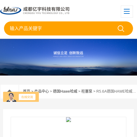
首页
>
产品中心
>
德国Hawe哈威
>
柱塞泵
> R5.6A德国HAWE哈威R5.6柱塞泵库房现货当天发货