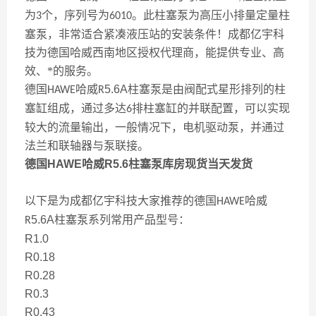
为
个，序列号为
。此柱塞泵为高压小排量定量柱
3
6010
塞泵，非常适合紧凑液压站的安装条件！成都亿宇科
技为德国哈威西南地区授权代理商，能提供专业、高
效、*的服务。
德国
哈威
5.6A
柱塞泵是由阀配式星形排列的柱
HAWE
R
塞缸组成，通过多达
排柱塞缸的并联配置，可以实现
6
较大的流量输出，一般情况下，电机驱动泵，并通过
法兰和联轴器与泵联接。
德国HAWE哈威R5.6柱塞泵库房现货当天发货
以下是为成都亿宇科技大家推荐的德国
哈威
HAWE
5.6A
柱塞泵系列常用产品型号：
R
R1.0
R0.18
R0.28
R0.3
R0.43