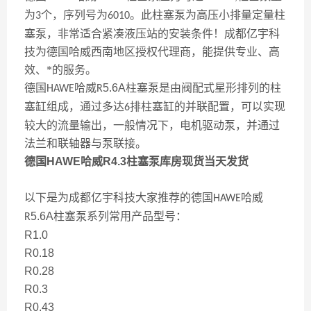
为
个，序列号为
。此柱塞泵为高压小排量定量柱
3
6010
塞泵，非常适合紧凑液压站的安装条件！成都亿宇科
技为德国哈威西南地区授权代理商，能提供专业、高
效、*的服务。
德国
哈威
5.6A
柱塞泵是由阀配式星形排列的柱
HAWE
R
塞缸组成，通过多达
排柱塞缸的并联配置，可以实现
6
较大的流量输出，一般情况下，电机驱动泵，并通过
法兰和联轴器与泵联接。
德国HAWE哈威R4.3柱塞泵库房现货当天发货
以下是为成都亿宇科技大家推荐的德国
哈威
HAWE
5.6A
柱塞泵系列常用产品型号：
R
R1.0
R0.18
R0.28
R0.3
R0.43