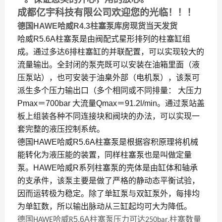
成都亿宇科技有限公司欢迎您的光临！！！
德国HAWE哈威R4.3柱塞泵库房现货当天发货
哈威R5.6A柱塞泵是由阀配式星形排列的柱塞缸组
成。通过多达6排柱塞缸的并联配置，可以实现较大的
流量输出。全封闭的泵壳既可以安装在油箱里面（液
压泵站），也可安装于油臬外部（电机泵），该泵可
派生多个压力输出口（多个相同或不同排量： 大压力
Pmax＝700bar
大流量Qmax＝91.2l/min。通过泵站盖
板上组装各种不同连接块和阀块的办法，可以实现一
套完整的液压控制系统。
德国HAWE哈威R5.6A柱塞泵是根据容积原理将机械
能转化为液压能的装置，同样柱塞泵也是叫做定量
泵。HAWE哈威R系列柱塞泵的壳体是由缸体和轴承
的支承件，该泵主要是做了严格的静动态平衡试验，
因而运转极为稳定。除了单缸泵与双缸泵外，每排均
为单缸数，所以输出脉动从三缸起均可大为降低。
德国
哈威
5.6A
柱塞泵压力可达
柱塞数量
HAWE
R
250bar,