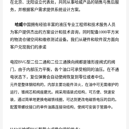
在北京、沈阳设立代表处，共同从事哈威产品的销售与售后服
务，并根据客户需求提供系统设计方案。
哈威
中国拥有经验丰富的液压专业工程师和技术服务人员
为客户提供杰出的方案设计和技术咨询，同时配备1000平方米
的物流仓储空间和维修测试设备。我们从硬件和软件双方面向
客户兑现我们的承诺
电控
BVG型二位二通和二位三通换向阀都是锥形座阀式的阀
门，由于内部压力平衡，各个油口可承受相同的油压。在不通
电状态下，复位弹簧会自动使阀恢复到零位或者中位。
元件是整体钢结构的，内部主要功能件淬火，在油中可无需维护的
运行，锥阀芯和阀座磨光。阀采用插装式结构，可方便、快速安
装，通过简单地更换电磁铁线圈，可达到更改电磁铁电压的目的。
配置带螺纹接口的单件油路连接块结构，使阀可安装于管路中。