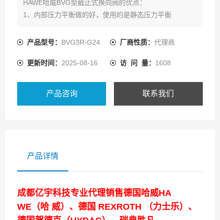
HAWE哈威BVG型截止式换向阀的优点：
1、内部压力平衡做的好，使用的是静态压力平衡
2、可搭配多种类附加液压元件
3、滑动密封面较少，泄露损失小。
产品型号：
BVG3R-G24
厂商性质：
代理商
4、所有的油口具有相同的耐压值
更新时间：
2025-08-16
访 问 量：
1608
5、安全性能高，发生意外的概率小
6、阀体耐磨损程度高，损耗低，使用时间长。
7、使用灵活方便。
产品咨询
联系我们
产品详情
成都亿宇科技专业代理销售德国哈威HA
WE（哈 威）、德国 REXROTH （力士乐）、