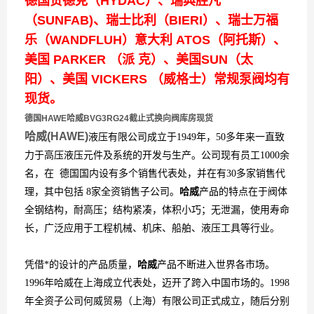
德国贺德克（HYDAC）、瑞典胜凡
（SUNFAB)、瑞士比利（BIERI）、瑞士万福
乐（WANDFLUH）意大利 ATOS（阿托斯）、
美国 PARKER （派 克）、美国SUN（太
阳）、美国 VICKERS （威格士）常规泵阀均有
现货。
德国HAWE哈威BVG3RG24截止式换向阀库房现货
哈威(HAWE)
液压有限公司成立于1949年，50多年来一直致
力于高压液压元件及系统的开发与生产。公司现有员工1000余
名，在 德国国内设有多个销售代表处，并在有30多家销售代
理，其中包括 8家全资销售子公司。
哈威
产品的特点在于阀体
全钢结构，耐高压；结构紧凑，体积小巧；无泄漏，使用寿命
长，广泛应用于工程机械、机床、船舶、液压工具等行业。
凭借*的设计的产品质量，
哈威
产品不断进入世界各市场。
1996年哈威在上海成立代表处，迈开了跨入中国市场的。1998
年全资子公司何威贸易（上海）有限公司正式成立，随后分别