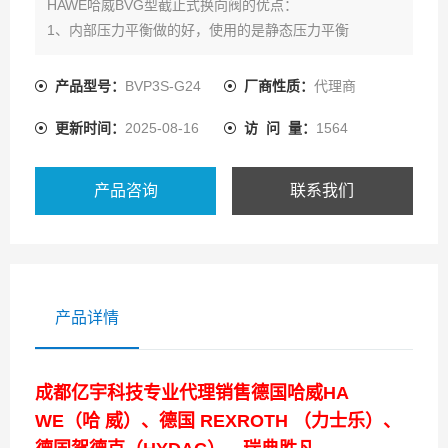
HAWE哈威BVG型截止式换向阀的优点：
1、内部压力平衡做的好，使用的是静态压力平衡
2、可搭配多种类附加液压元件
3、滑动密封面较少，泄露损失小。
产品型号：
BVP3S-G24
厂商性质：
代理商
4、所有的油口具有相同的耐压值
更新时间：
2025-08-16
访 问 量：
1564
5、安全性能高，发生意外的概率小
6、阀体耐磨损程度高，损耗低，使用时间长。
7、使用灵活方便。
产品咨询
联系我们
产品详情
成都亿宇科技专业代理销售德国哈威HA
WE（哈 威）、德国 REXROTH （力士乐）、