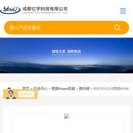
首页
>
产品中心
>
德国Hawe哈威
>
换向阀
> BVP3S-G24德国HAWE哈威BVP3SG24截止式换向阀库房现货