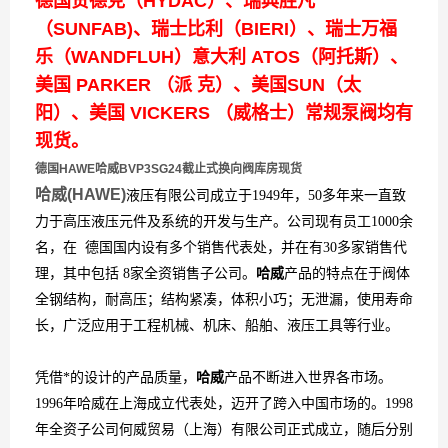
德国贺德克（HYDAC）、瑞典胜凡
（SUNFAB)、瑞士比利（BIERI）、瑞士万福
乐（WANDFLUH）意大利 ATOS（阿托斯）、
美国 PARKER （派 克）、美国SUN（太
阳）、美国 VICKERS （威格士）常规泵阀均有
现货。
德国HAWE哈威BVP3SG24截止式换向阀库房现货
哈威(HAWE)
液压有限公司成立于1949年，50多年来一直致
力于高压液压元件及系统的开发与生产。公司现有员工1000余
名，在 德国国内设有多个销售代表处，并在有30多家销售代
理，其中包括 8家全资销售子公司。
哈威
产品的特点在于阀体
全钢结构，耐高压；结构紧凑，体积小巧；无泄漏，使用寿命
长，广泛应用于工程机械、机床、船舶、液压工具等行业。
凭借*的设计的产品质量，
哈威
产品不断进入世界各市场。
1996年哈威在上海成立代表处，迈开了跨入中国市场的。1998
年全资子公司何威贸易（上海）有限公司正式成立，随后分别