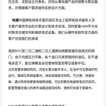
在北京、沈阳设立代表处，共同从事哈威产品的销售与售后服
务，并根据客户需求提供系统设计方案。
哈威
中国拥有经验丰富的液压专业工程师和技术服务人员
为客户提供杰出的方案设计和技术咨询，同时配备1000平方米
的物流仓储空间和维修测试设备。我们从硬件和软件双方面向
客户兑现我们的承诺
电控
BVG型二位二通和二位三通换向阀都是锥形座阀式的阀
门，由于内部压力平衡，各个油口可承受相同的油压。在不通
电状态下，复位弹簧会自动使阀恢复到零位或者中位。
元件是整体钢结构的，内部主要功能件淬火，在油中可无需维护的
运行，锥阀芯和阀座磨光。阀采用插装式结构，可方便、快速安
装，通过简单地更换电磁铁线圈，可达到更改电磁铁电压的目的。
配置带螺纹接口的单件油路连接块结构，使阀可安装于管路中。