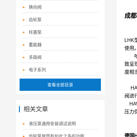
换向阀
成都
齿轮泵
柱塞泵
LH
蓄能器
使用
哈威
多路阀
致呈
电子系列
度相
查看全部目录
HA
阀进
HA
相关文章
压力
液压泵通用安装调试说明
德国H
齿轮泵居然有如此之多的功能