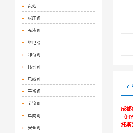
泵站
减压阀
充液阀
继电器
卸荷阀
比例阀
电磁阀
产
平衡阀
节流阀
成都
单向阀
（H
托斯
安全阀