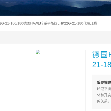
22G-21-180/180德国HAWE哈威平衡阀LHK22G-21-180代理现货
德国H
21-
简要描述
哈威平衡
体和开度
的关系。
成都亿宇