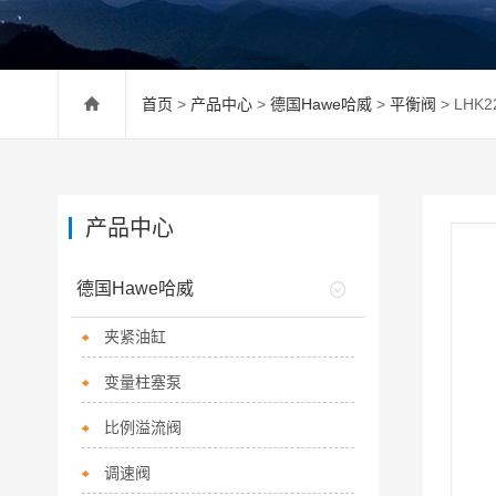
首页
>
产品中心
>
德国Hawe哈威
>
平衡阀
> LHK
产品中心
德国Hawe哈威
夹紧油缸
变量柱塞泵
比例溢流阀
调速阀