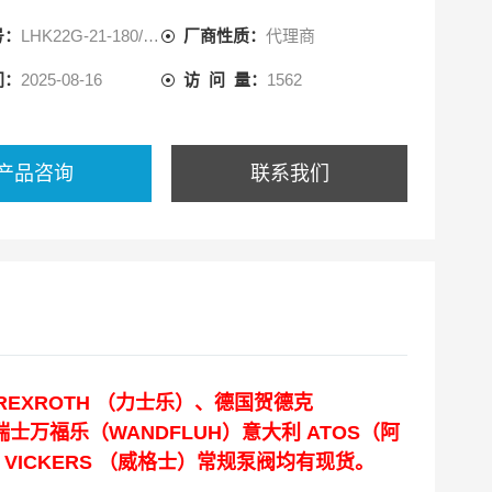
号：
LHK22G-21-180/180
厂商性质：
代理商
间：
2025-08-16
访 问 量：
1562
产品咨询
联系我们
REXROTH （力士乐）、德国贺德克
瑞士万福乐（WANDFLUH）意大利 ATOS（阿
 VICKERS （威格士）常规泵阀均有现货。