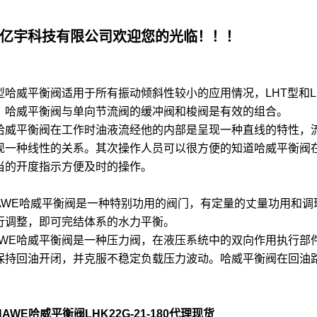
亿宇科技有限公司欢迎您的光临！！！
K型哈威平衡阀适用于所有振动倾斜性较小的应用情况，LHT型和
。哈威平衡阀与单向节流阀的缓冲阀和梭阀是有效的组合。
平衡阀在工作时油液流经他的内部是呈现一种直线的特性，流
现一种线性的关系。其次操作人员可以很方便的知道哈威平衡阀
当的开度指示方便及时的操作。
WE哈威平衡阀是一种特别功用的阀门，有定量的丈量功用和调
行调整，即可完结体系的水力平衡。
WE哈威平衡阀是一种压力阀，在液压系统中的双向作用执行部
保持回油开闭，并克服不稳定负载压力波动。哈威平衡阀在回油
AWE哈威平衡阀LHK22G-21-180代理现货