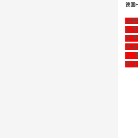
德国H
温馨
如在
各种
需采
*，
欢迎