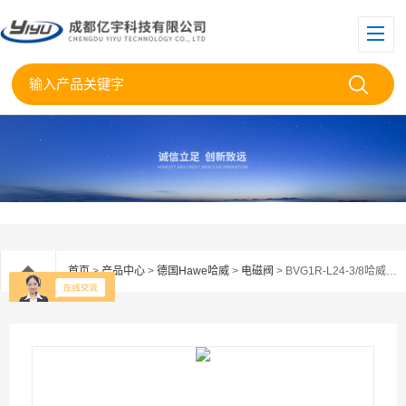
首页
>
产品中心
>
德国Hawe哈威
>
电磁阀
> BVG1R-L24-3/8哈威电磁换向阀BVG1R-L24授权代理现货