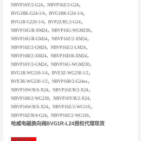
NBVP16Y/2-G24，NBVP16Z/2-G24，
BVG1RK-G24-1/4，BVG1RK-G24-1/4，
BVG1R-G220-1/4，BVP2Z/B1,5-G24，
NBVP16G/R-XM24，NBVP16G-WGM230，
NBVP16G/R-GM24，
NBVP16Z/2-XM24，
NBVP16Z/2-GM24，NBVP16Z/2-LM24，
NBVP16R/2-XM24，NBVP16D/R-XM24，
NBVP16Y/2-GM24，NBVP16G-WGM230，
BVG1R-WG110-1/4，BVE3Z-WG230-1/2，
BVE3R-WG230-1/2，NBVP16R/2-G24ex，
NBVP16W/R/S-X24，NBVP16Z/R/2-X24，
NBVP16R/2-WG230，NBVP16Y/R/2-X24，
NBVP16W/R/S-X24，NBVP16Z/2-WG110，
NBVP16Z/R/4-G24，NBVP16Z/2-WG110，
哈威电磁换向阀BVG1R-L24授权代理现货
温馨提示：