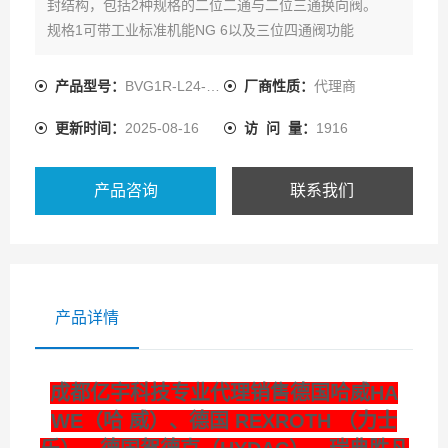
封结构，包括2种规格的二位二通与二位三通换向阀。
规格1可带工业标准机能NG 6以及三位四通阀功能
产品型号：
BVG1R-L24-3/8
厂商性质：
代理商
更新时间：
2025-08-16
访 问 量：
1916
产品咨询
联系我们
产品详情
成都亿宇科技专业代理销售德国哈威HA
WE（哈 威）、德国 REXROTH （力士