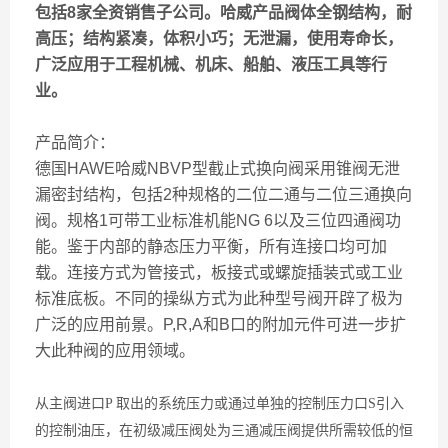
包括8家全资销售子公司。哈威产品阀体全钢结构，耐
高压；结构紧凑，体积小巧；无泄漏，使用寿命长，
广泛应用于工程机械、机床、船舶、液压工具等行
业。
产品简介：
德国HAWE哈威NBVP型截止式换向阀采用锥阀无泄
漏密封结构，包括2种规格的二位二通与二位三通换向
阀。规格1可带工业标准机能NG 6以及三位四通阀功
能。鉴于内部的静态压力平衡，所有连接口均可加
载。连接方式为管接式，板接式或螺旋插装式或工业
标准底板。不同的操纵方式为此种型号阀开辟了极为
广泛的应用前景。P,R,A和B口的附加元件可进一步扩
大此种阀的应用领域。
从主阀进口P 取出的系统压力或通过单独的控制压力口S引入
的控制油压，在初级减压阀处为三通减压阀提供所需较低的恒