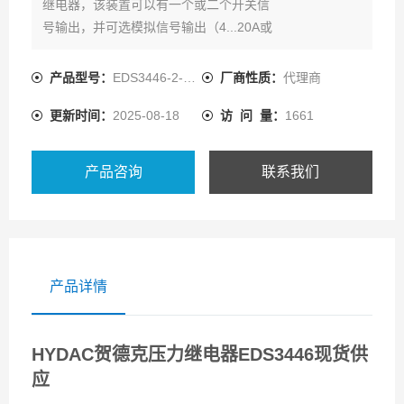
继电器，该装置可以有一个或二个开关信
号输出，并可选模拟信号输出（4...20A或
0 ...10V可选)
EDS3000有一个特别的设计，它的显示可
产品型号：
EDS3446-2-0400-000
厂商性质：
代理商
在二个轴的方向旋转，所以它几乎可以在
更新时间：
2025-08-18
访 问 量：
1661
任何位置安装而不需要附加机械式定位
接头。
4位数字显示且测量单位可选bar.PSI或
产品咨询
联系我们
MPa，
产品详情
HYDAC贺德克压力继电器EDS3446现货供
应