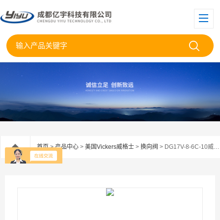
首页
>
产品中心
>
美国Vickers威格士
>
换向阀
> DG17V-8-6C-10威格士手动换向阀DG17V-8授权代理02-400048