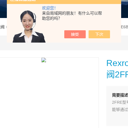
欢迎您！
来自局域网的朋友！有什么可以帮
助您的吗？
速阀
> 2FRE6B-2X/25QK4MVRexroth/力士乐R900937870调速阀2FRE6B
Rex
阀2F
简要描述
2FRE
能够通过