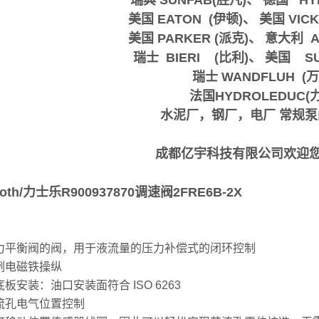
瑞典 SUNFAB(胜凡)、 德国 H
美国 EATON (伊顿)、 美国 VI
美国 PARKER (派克)、 意大利
瑞士 BIERI (比利)、 美国 S
瑞士 WANDFLUH (
法国HYDROLEDUC(
水泥厂，钢厂，电厂 常规
成都亿宇科技有限公司欢迎
roth/力士乐R900937870调速阀2FRE6B-2X
力平衡阀的阀，用于液流量的压力补偿式的闭环控制
例电磁铁操纵
板安装：油口安装面符合 ISO 6263
流孔电气位置控制