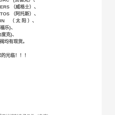
YDAC (贺德克）、
CKERS （威格士）、
 ATOS （阿托斯）、
UN （ 太 阳 ）、
万福乐)、
力度克)、
泵阀均有现货。
您的光临！！！