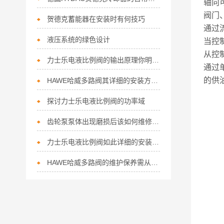
轴向
阀门
贺德克蓄能器在安装时有何技巧
通过
液压系统的绿色设计
当控
从控
力士乐电液比例阀的输出原理你明白了吗？
通过单
的供
HAWE哈威多路阀其详细的安装方法如下
探讨力士乐电液比例阀的功率域
齿轮泵泵体出现磨损后该如何维修呢？
力士乐电液比例阀如此详细的安装指南，您竟然不知道？
HAWE哈威多路阀的维护保养需从以下方面入手