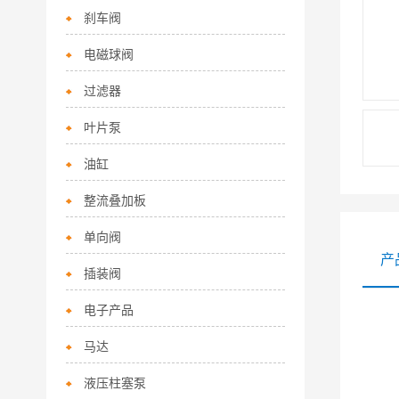
刹车阀
电磁球阀
过滤器
叶片泵
油缸
整流叠加板
单向阀
产
插装阀
电子产品
马达
液压柱塞泵