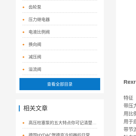
齿轮泵
压力继电器
电液比例阀
换向阀
减压阀
溢流阀
Rex
查看全部目录
特征
带压
相关文章
用比
用于底
高压柱塞泵的五大特点你可记清楚了？
带节
德国HYDAC贺德克冷却器的日常维护及安装