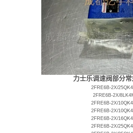
力士乐调速阀部分常
2FRE6B-2X/25QK
2FRE6B-2X/8LK4
2FRE6B-2X/10QK
2FRE6B-2X/10QK
2FRE6B-2X/16QK
2FRE6B-2X/25QK