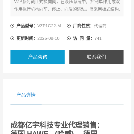
VZP系列截止式换向阀，在液压系统中，控制单作用或双
作用执行机构向前、停止、向后的运动。阀采用板式结构,
结构紧凑，可组成紧凑型换向阀组。常见带不同附加功能
的BVZP1型换向阀组合
产品型号：
VZP1G22-M24/8W
厂商性质：
代理商
更新时间：
2025-09-10
访 问 量：
741
产品咨询
联系我们
产品详情
成都亿宇科技专业代理销售：
德国 HAWE (哈威)、 德国