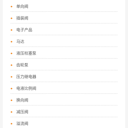
单向阀
插装阀
电子产品
马达
液压柱塞泵
齿轮泵
压力继电器
电液比例阀
换向阀
减压阀
溢流阀