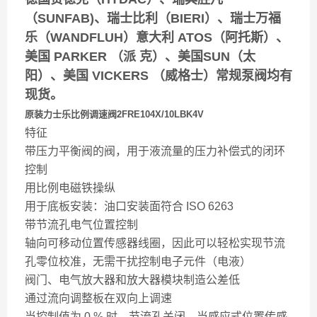
（SUNFAB)、瑞士比利（BIERI）、瑞士万福
乐（WANDFLUH）意大利 ATOS（阿托斯）、
美国 PARKER （派 克）、美国SUN（太
阳）、美国 VICKERS （威格士）常规泵阀均有
现货。
原装
力士乐比例调速阀2FRE104X/10LBK4V
特征
带压力平衡阀的阀，用于液流量的压力补偿式的闭环
控制
用比例电磁铁操纵
用于底板安装：油口安装面符合 ISO 6263
带节流孔电气位置控制
轴向可移动位置传感器线圈，因此可以轻松实现节流
孔零位校准，无需干扰控制电子元件（电液）
阀门、电气放大器和放大器模块制造公差低
通过流向调整板在双向上调速
当控制值为 0 % 时，节流孔关闭。当感应式位置传感