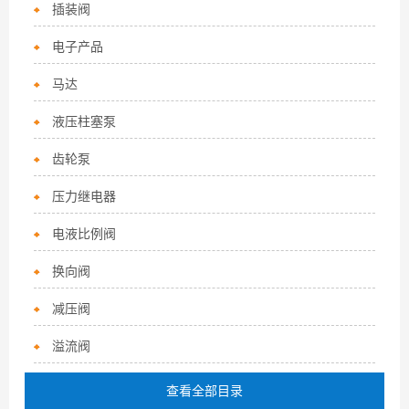
插装阀
电子产品
马达
液压柱塞泵
齿轮泵
压力继电器
电液比例阀
换向阀
减压阀
溢流阀
查看全部目录