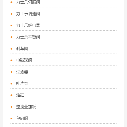
力士乐伺服阀
力士乐调速阀
力士乐继电器
力士乐平衡阀
刹车阀
电磁球阀
过滤器
叶片泵
油缸
整流叠加板
单向阀