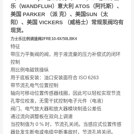
乐（WANDFLUH）意大利 ATOS（阿托斯）、
美国 PARKER （派 克）、美国SUN（太
阳）、美国 VICKERS （威格士）常规泵阀均有
现货。
力士乐比例调速阀2FRE10-4X/50LBK4
特征
带压力平衡阀的阀，用于液流量的压力补偿式的闭环
控制
用比例电磁铁操纵
用于底板安装：油口安装面符合 ISO 6263
带节流孔电气位置控制
轴向可移动位置传感器线圈，因此可以轻松实现节流
孔零位校准，无需干扰控制电子元件（电液）
阀门、电气放大器和放大器模块制造公差低
通过流向调整板在双向上调速
当控制值为 0 % 时，节流孔关闭。当感应式位置传感
器处发生断电或电缆中断事故时，节流孔将关闭。