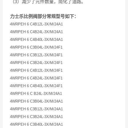
（3）减少了元件数量，简化了油路。
力士乐比例阀部分常规型号如下：
4WRPEH 6 C4B12L-3X/M/24A1
4WRPEH 6 C4B24L-3X/M/24A1
4WRPEH 6 C4B40L-3X/M/24A1
4WRPEH 6 C3B04L-3X/M/24F1
4WRPEH 6 C3B12L-3X/M/24F1
4WRPEH 6 C3B24L-3X/M/24F1
4WRPEH 6 C4B12L-3X/M/24F1
4WRPEH 6 C4B24L-3X/M/24F1
4WRPEH 6 C4B40L-3X/M/24F1
4WRPEH 6 C B24L-3X/M/24A1
4WRPEH 6 C3B04L-3X/M/24A1
4WRPEH 6 C3B12L-3X/M/24A1
4WRPEH 6 C3B24L-3X/M/24A1
4WRPEH 6 C3B40L-3X/M/24A1