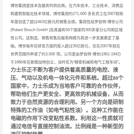
博世集团是技术及服务的供应商。在汽车技术、工业技术、消费品
和建筑智能化技术领域，博世集团约271,000 多名员工在2007财政
年度创造了超过463亿欧元的销售业绩。集团包括罗伯特-博世公司
(Robert Bosch GmbH )及其遍布50个国家的300多家分公司和区域
性公司。这制造、销售和售后服务网络为其进一步发展奠定了基
础。博世每年在研发方面的投入超过30亿欧元，仅在2007年就在
世界范围内申请了约3,000 项。公司是由罗伯特·博世(1861-1942)
于1886年在斯图加特创立，当时名为“精密机械和电气工程车间”。
力士乐正不断为客户提供着高质量的电控、液
压、气动以及机电一体化元件和系统。超过80个
国家中，力士乐成为当地客户可靠的合作伙伴，
帮助他们生产更安全、更高效的机械设备，从而
致力于自然资源的合理利用。另一个方向是研制
特殊的工作油（如电气粘性油）。这种工作能在
电磁的作用下改变粘性系数。利用这一性质就可
通过电信号直接控制油流。比例阀是一种新型的