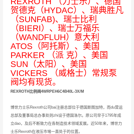
REXROTH （力士乐）、德国
贺德克（HYDAC）、瑞典胜凡
（SUNFAB)、瑞士比利
（BIERI）、瑞士万福乐
（WANDFLUH）意大利
ATOS（阿托斯）、美国
PARKER （派 克）、美国
SUN（太阳）、美国
VICKERS （威格士）常规泵
阀均有现货。
REXROTH比例阀4WRPEH6C4B40L-3X/M
博世力士乐Rexroth公司bai注册总部位于德国斯图加特，而du营运
总部及董事局总办事处则zhi设于德国洛尔。原公司早于1795年成
立dao，及后不断致力在各制造技术领域犮展。近50年来，博世力
士乐Rexroth在液压市埸一直处于的位置。