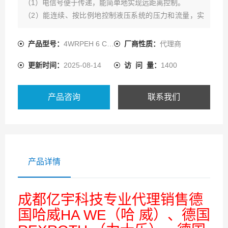
（1）电信号便于传递，能简单地实现远距离控制。
（2）能连续、按比例地控制液压系统的压力和流量，实
现对执行机构的位置、速度、力量的控制，并能减少压力
变换时的冲击。
产品型号：
4WRPEH 6 C4B40L-3X/M/24A1
厂商性质：
代理商
（3）减少了元件数量，简化了油路。
更新时间：
2025-08-14
访 问 量：
1400
产品咨询
联系我们
产品详情
成都亿宇科技专业代理销售德
国哈威HA WE（哈 威）、德国