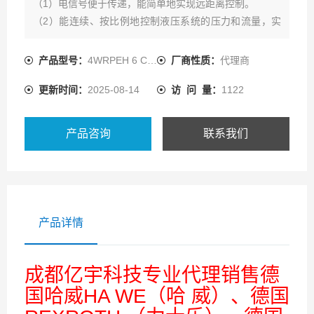
（1）电信号便于传递，能简单地实现远距离控制。
（2）能连续、按比例地控制液压系统的压力和流量，实
现对执行机构的位置、速度、力量的控制，并能减少压力
变换时的冲击。
产品型号：
4WRPEH 6 C4B12L-3X/M/24F1
厂商性质：
代理商
（3）减少了元件数量，简化了油路。
更新时间：
2025-08-14
访 问 量：
1122
产品咨询
联系我们
产品详情
成都亿宇科技专业代理销售德
国哈威HA WE（哈 威）、德国