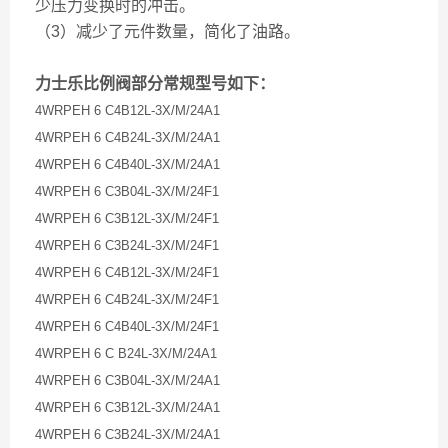
少压力变换时的冲击。
（3）减少了元件数量，简化了油路。
力士乐比例阀部分常规型号如下：
4WRPEH 6 C4B12L-3X/M/24A1
4WRPEH 6 C4B24L-3X/M/24A1
4WRPEH 6 C4B40L-3X/M/24A1
4WRPEH 6 C3B04L-3X/M/24F1
4WRPEH 6 C3B12L-3X/M/24F1
4WRPEH 6 C3B24L-3X/M/24F1
4WRPEH 6 C4B12L-3X/M/24F1
4WRPEH 6 C4B24L-3X/M/24F1
4WRPEH 6 C4B40L-3X/M/24F1
4WRPEH 6 C B24L-3X/M/24A1
4WRPEH 6 C3B04L-3X/M/24A1
4WRPEH 6 C3B12L-3X/M/24A1
4WRPEH 6 C3B24L-3X/M/24A1