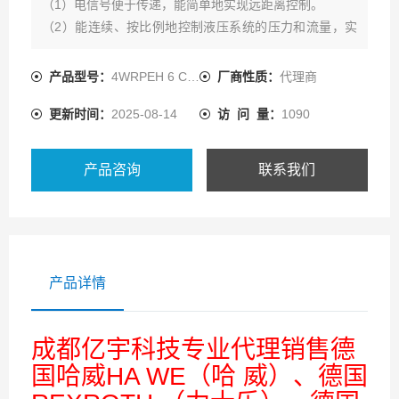
（1）电信号便于传递，能简单地实现远距离控制。
（2）能连续、按比例地控制液压系统的压力和流量，实
现对执行机构的位置、速度、力量的控制，并能减少压力
变换时的冲击。
产品型号：
4WRPEH 6 C4B04L-3X/M/24A1
厂商性质：
代理商
（3）减少了元件数量，简化了油路。
更新时间：
2025-08-14
访 问 量：
1090
产品咨询
联系我们
产品详情
成都亿宇科技专业代理销售德
国哈威HA WE（哈 威）、德国