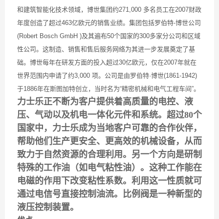
和建筑智能化技术领域，博世集团约271,000 多名员工在2007财政
年度创造了超过463亿欧元的销售业绩。集团包括罗伯特-博世公司
(Robert Bosch GmbH )及其遍布50个国家的300多家分公司和区域
性公司。这制造、销售和售后服务网络为其进一步发展奠定了基
础。博世每年在研发方面的投入超过30亿欧元，仅在2007年就在
世界范围内申请了约3,000 项。公司是由罗伯特·博世(1861-1942)
于1886年在斯图加特创立，当时名为“精密机械和电气工程车间”。
力士乐正不断为客户提供着高质量的电控、液
压、气动以及机电一体化元件和系统。超过80个
国家中，力士乐成为当地客户可靠的合作伙伴，
帮助他们生产更安全、更高效的机械设备，从而
致力于自然资源的合理利用。另一个方向是研制
特殊的工作油（如电气粘性油）。这种工作能在
电磁的作用下改变粘性系数。利用这一性质就可
通过电信号直接控制油流。比例阀是一种新型的
液压控制装置。