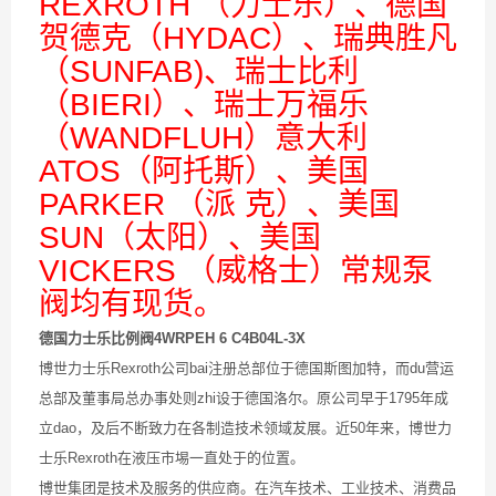
REXROTH （力士乐）、德国
贺德克（HYDAC）、瑞典胜凡
（SUNFAB)、瑞士比利
（BIERI）、瑞士万福乐
（WANDFLUH）意大利
ATOS（阿托斯）、美国
PARKER （派 克）、美国
SUN（太阳）、美国
VICKERS （威格士）常规泵
阀均有现货。
德国力士乐比例阀4WRPEH 6 C4B04L-3X
博世力士乐Rexroth公司bai注册总部位于德国斯图加特，而du营运
总部及董事局总办事处则zhi设于德国洛尔。原公司早于1795年成
立dao，及后不断致力在各制造技术领域犮展。近50年来，博世力
士乐Rexroth在液压市埸一直处于的位置。
博世集团是技术及服务的供应商。在汽车技术、工业技术、消费品