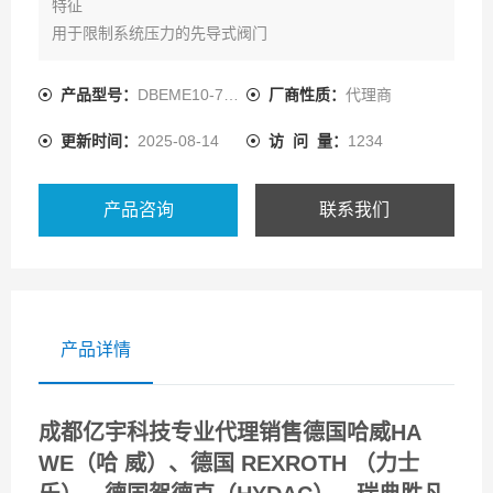
特征
用于限制系统压力的先导式阀门
通过比例电磁铁控制
用于底板安装和螺纹连接：油口安装面符合 ISO 6264
产品型号：
DBEME10-7X/200YG24K31A1M
厂商性质：
代理商
压力限制
更新时间：
2025-08-14
访 问 量：
1234
阀和控制电子元件都出自同门
设定值压力特性曲线的制造公差小的集成电子元件
（OBE）
产品咨询
联系我们
产品详情
成都亿宇科技专业代理销售德国哈威HA
WE（哈 威）、德国 REXROTH （力士