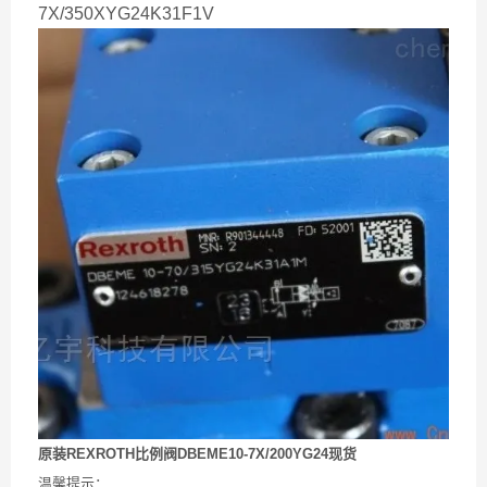
7X/350XYG24K31F1V
原装REXROTH比例阀DBEME10-7X/200YG24现货
温馨提示：