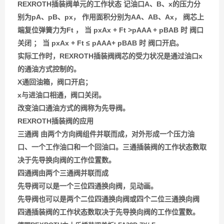
REXROTH插装阀单元的工作状态 记油口A、B、x的压力分
别为pA、pB、px， 作用面积分别为AA、AB、Ax， 阀芯上
端复位弹簧力为Ft ， 当 pxAx + Ft >pAAA + pBAB 时 阀口
关闭 ； 当 pxAx + Ft ≤ pAAA+ pBAB 时 阀口开启。
实际工作时，REXROTH插装阀阀芯的受力状况是通过油口x
的通油方式控制的。
X通回油箱，阀口开启；
x与进油口相通，阀口关闭。
改变油口通油方式的阀称为先导阀。
REXROTH插装阀的应用
三通阀 由两个方向阀组件并联而成，对外形成一个压力油
口、一个工作油口和一个回油口。三通插装阀的工作状态数取
决于先导换向阀的工作位置数。
四通阀由两个三通阀并联而成
先导阀可以是一个三位四通换向阀，见动画。
先导阀也可以是两个二位四通换向阀或四个二位三通换向阀
四通插装阀的工作状态数取决于先导换向阀的工作位置数。