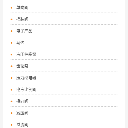
单向阀
插装阀
电子产品
马达
液压柱塞泵
齿轮泵
压力继电器
电液比例阀
换向阀
减压阀
溢流阀