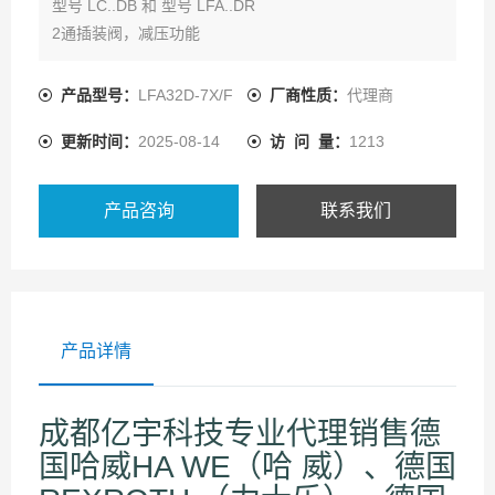
型号 LC..DB 和 型号 LFA..DR
2通插装阀，减压功能
规格16至100（125规格，可询问本公司）
标准安装按照DIN ISO 7368（到100规格为止）
产品型号：
LFA32D-7X/F
厂商性质：
代理商
可实现截止和多种压力等级回路
更新时间：
2025-08-14
访 问 量：
1213
闭式静止位置
当到达设定压力，根据压力/流量特性，限制B油口
多种控制阀，用于手动和/或电子比例压力调节
产品咨询
联系我们
产品详情
成都亿宇科技专业代理销售德
国哈威HA WE（哈 威）、德国